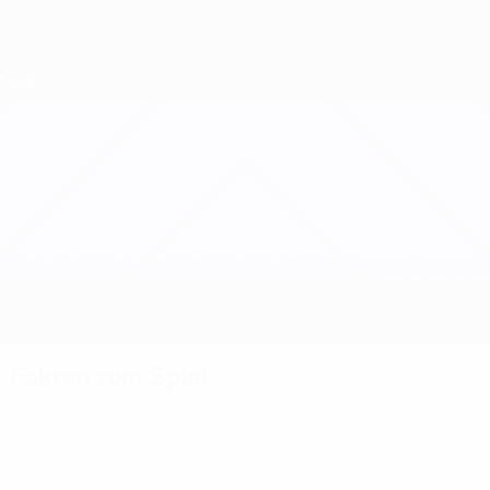
Direkt
zum
Hauptinhalt
Nations League &amp; Women's EURO
Erhalten
Live-Ergebnisse &amp; Statistiken
UEFA Women's Nations League
Georgien vs Türkei
Überblick
Updates
Infos zum Spiel
Fakten zum Spiel