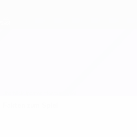
Direkt
zum
Hauptinhalt
Nations League &amp; Women's EURO
Live-Ergebnisse &amp; Statistiken
UEFA Women's Nations League
Dänemark vs Deutschland
Überblick
Updates
Infos zum Spiel
Fakten zum Spiel