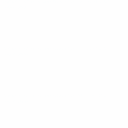
Women’s Futsal European Qualifiers
Sa 19 Okt. 2024
·
Hauptrunde
Women’s Futsal European Qualifiers
Do 17 Okt. 2024
·
Hauptrunde
Women’s Futsal European Qualifiers
Mi 16 Okt. 2024
·
Hauptrunde