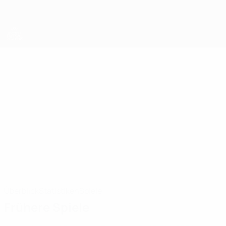
Direkt
zum
Hauptinhalt
UEFA Women's Futsal EURO
ZUZANA
Zuzana Tomčíková Stat. 2025
TOMČÍKOVÁ
Slowakei
Überblick
Statistiken
Spiele
Frühere Spiele