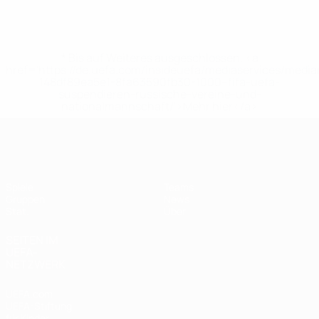
* Bis auf Weiteres ausgeschlossen. <a
href='https://de.uefa.com/insideuefa/mediaservices/medi
148df89ea5e1-8fa63590fb30-1000--fifa-uefa-
suspendieren-russische-vereine-und-
nationalmannschaft/'>Mehr hier</a>
UEFA Women's Futsal EURO
Spiele
Teams
Gruppen
News
Stat.
Über
SEITEN IM
UEFA-
NETZWERK
UEFA.com
UEFA-Stiftung
für Kinder