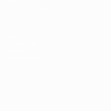
SPRACHE &AUML;NDERN
Deutsch
English
Français
Deutsch
Русский
Español
Italiano
Português
Datenschutz
Nutzungsbedingungen
Cookie-Politik
Datenschutzeinstellungen
© 1998-2026 UEFA. Alle Rechte vorbehalten
Der Name UEFA, das UEFA-Logo und alle Marken von UEFA-
Wettbewerben sind geschützte Marken und/oder von der UEFA
urheberrechtlich geschützt. Sie dürfen nicht für kommerzielle
Zwecke verwendet werden. Mit der Verwendung von UEFA.com
erklären Sie sich mit den Nutzungsbedingungen und der
Datenschutzpolitik für die Website einverstanden.