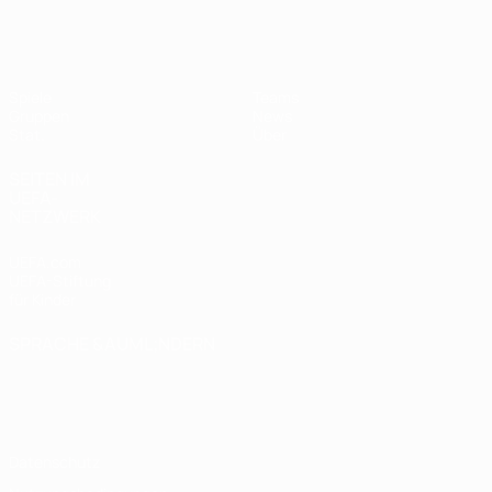
UEFA Women's Futsal EURO
Spiele
Teams
Gruppen
News
Stat.
Über
SEITEN IM
UEFA-
NETZWERK
UEFA.com
UEFA-Stiftung
für Kinder
SPRACHE &AUML;NDERN
Deutsch
English
Français
Deutsch
Русский
Español
Italiano
Português
Datenschutz