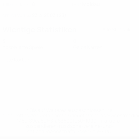
8
Moldau
TRIKOTNUMMER
LAND
23.4.2003 (23)
GEBURTSDATUM
Wichtige Statistiken
Alle Statistiken
3
0
Absolvierte Spiele
Gelbe Karten
0
Rote Karten
* Bis auf Weiteres ausgeschlossen. <a
href='https://de.uefa.com/insideuefa/mediaservices/medi
148df89ea5e1-8fa63590fb30-1000--fifa-uefa-
suspendieren-russische-vereine-und-
nationalmannschaft/'>Mehr hier</a>