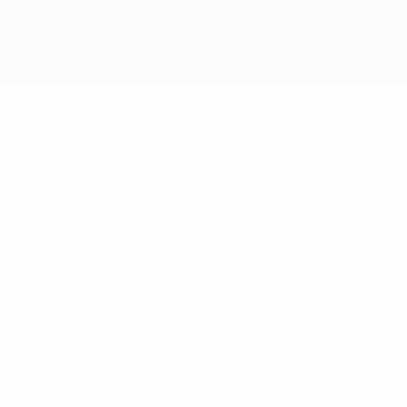
Direkt
zum
Hauptinhalt
UEFA Women's Futsal EURO
ALEXANDRA
Alexandra Drumea Stat. 2025
DRUMEA
Zimbru Chişinău
Überblick
Statistiken
Spiele
KLUBPOSITION
NATIONALTEAMPOSITION
Mittelfeldspielerin
Stürmerin