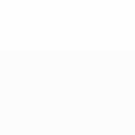
* Bis auf Weiteres ausgeschlossen. <a
href='https://de.uefa.com/insideuefa/mediaservices/medi
148df89ea5e1-8fa63590fb30-1000--fifa-uefa-
suspendieren-russische-vereine-und-
nationalmannschaft/'>Mehr hier</a>
UEFA Women's Futsal EURO
Spiele
Teams
Gruppen
News
Stat.
Über
SEITEN IM
UEFA-
NETZWERK
UEFA.com
UEFA-Stiftung
für Kinder