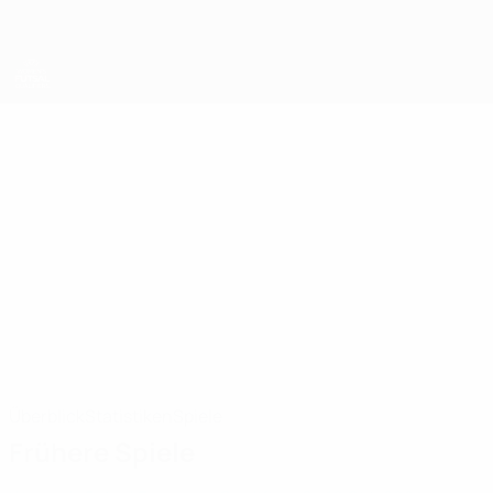
Direkt
zum
Hauptinhalt
UEFA Women's Futsal EURO
LAURA
Laura Tobin Stat. 2025
TOBIN
England
Überblick
Statistiken
Spiele
Frühere Spiele