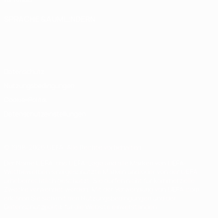
SPRACHE &AUML;NDERN
Deutsch
English
Français
Deutsch
Русский
Español
Italiano
Português
Datenschutz
Nutzungsbedingungen
Cookie-Politik
Datenschutzeinstellungen
© 1998-2026 UEFA. Alle Rechte vorbehalten
Der Name UEFA, das UEFA-Logo und alle Marken von UEFA-
Wettbewerben sind geschützte Marken und/oder von der UEFA
urheberrechtlich geschützt. Sie dürfen nicht für kommerzielle
Zwecke verwendet werden. Mit der Verwendung von UEFA.com
erklären Sie sich mit den Nutzungsbedingungen und der
Datenschutzpolitik für die Website einverstanden.