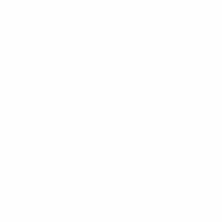
Women’s Futsal European Qualifiers
Sa 19 Okt. 2024
·
Hauptrunde
Women’s Futsal European Qualifiers
Do 17 Okt. 2024
·
Hauptrunde
Women’s Futsal European Qualifiers
Mi 16 Okt. 2024
·
Hauptrunde