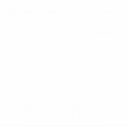
Wichtige Statistiken
Alle Statistiken
6
120
Absolvierte Spiele
Gespielte Minuten
20 im Schnitt pro Spiel
1
0
Tore
Gelbe Karten
0,17 im Schnitt pro Spiel
0
Rote Karten
* Bis auf Weiteres ausgeschlossen. <a
href='https://de.uefa.com/insideuefa/mediaservices/medi
148df89ea5e1-8fa63590fb30-1000--fifa-uefa-
suspendieren-russische-vereine-und-
nationalmannschaft/'>Mehr hier</a>