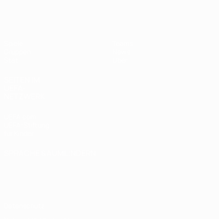
UEFA Women's Futsal EURO
Spiele
Teams
Gruppen
News
Stat.
Über
SEITEN IM
UEFA-
NETZWERK
UEFA.com
UEFA-Stiftung
für Kinder
SPRACHE &AUML;NDERN
Deutsch
English
Français
Deutsch
Русский
Español
Italiano
Português
Datenschutz