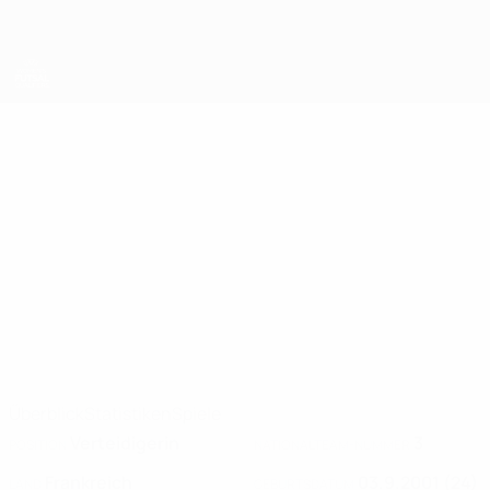
Direkt
zum
Hauptinhalt
UEFA Women's Futsal EURO
LAURE
Laure Boissinot Stat. 2025
BOISSINOT
France
Überblick
Statistiken
Spiele
Verteidigerin
3
POSITION
NATIONALTEAM-NUMMER
Frankreich
03.9.2001 (24)
LAND
GEBURTSDATUM