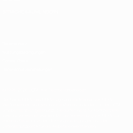
SPRACHE &AUML;NDERN
Deutsch
English
Français
Deutsch
Русский
Español
Italiano
Português
Datenschutz
Nutzungsbedingungen
Cookie-Politik
Datenschutzeinstellungen
© 1998-2026 UEFA. Alle Rechte vorbehalten
Der Name UEFA, das UEFA-Logo und alle Marken von UEFA-
Wettbewerben sind geschützte Marken und/oder von der UEFA
urheberrechtlich geschützt. Sie dürfen nicht für kommerzielle
Zwecke verwendet werden. Mit der Verwendung von UEFA.com
erklären Sie sich mit den Nutzungsbedingungen und der
Datenschutzpolitik für die Website einverstanden.