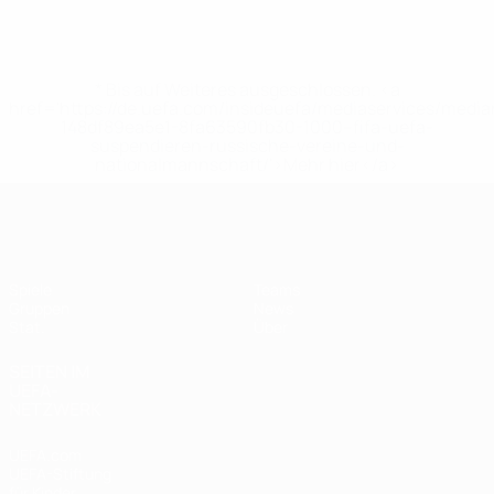
* Bis auf Weiteres ausgeschlossen. <a
href='https://de.uefa.com/insideuefa/mediaservices/medi
148df89ea5e1-8fa63590fb30-1000--fifa-uefa-
suspendieren-russische-vereine-und-
nationalmannschaft/'>Mehr hier</a>
UEFA Women's Futsal EURO
Spiele
Teams
Gruppen
News
Stat.
Über
SEITEN IM
UEFA-
NETZWERK
UEFA.com
UEFA-Stiftung
für Kinder