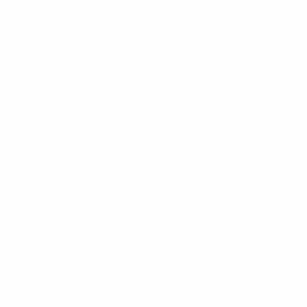
Women’s Futsal European Qualifiers
Sa 19 Okt. 2024
·
Hauptrunde
Women’s Futsal European Qualifiers
Do 17 Okt. 2024
·
Hauptrunde
Women’s Futsal European Qualifiers
Mi 16 Okt. 2024
·
Hauptrunde