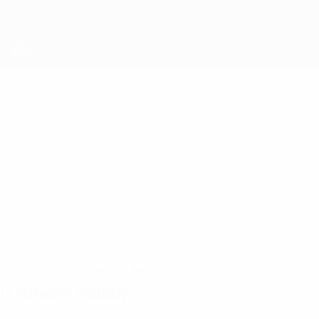
Direkt
zum
Hauptinhalt
UEFA Women's Futsal EURO
LEAH
Leah Van Der Weel Stat. 2025
VAN DER WEEL
Norway
Überblick
Statistiken
Spiele
Frühere Spiele