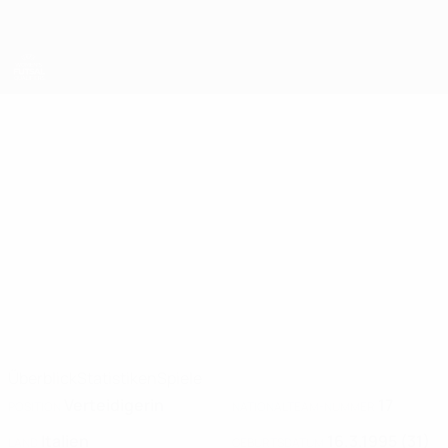
Direkt
zum
Hauptinhalt
UEFA Women's Futsal EURO
ADRIELI
Adrieli Berte' Stat. 2025
BERTE'
Italien
Überblick
Statistiken
Spiele
Verteidigerin
17
POSITION
NATIONALTEAM-NUMMER
Italien
16.3.1995 (31)
LAND
GEBURTSDATUM