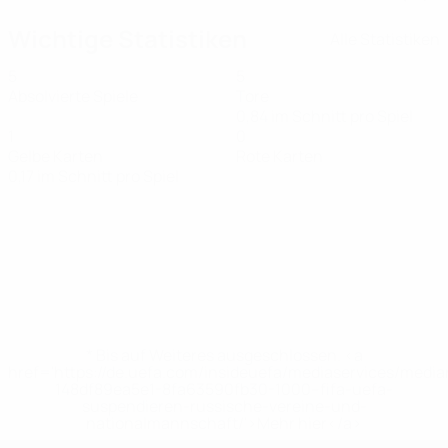
Wichtige Statistiken
Alle Statistiken
5
5
Absolvierte Spiele
Tore
0,84 im Schnitt pro Spiel
1
0
Gelbe Karten
Rote Karten
0,17 im Schnitt pro Spiel
* Bis auf Weiteres ausgeschlossen. <a
href='https://de.uefa.com/insideuefa/mediaservices/medi
148df89ea5e1-8fa63590fb30-1000--fifa-uefa-
suspendieren-russische-vereine-und-
nationalmannschaft/'>Mehr hier</a>