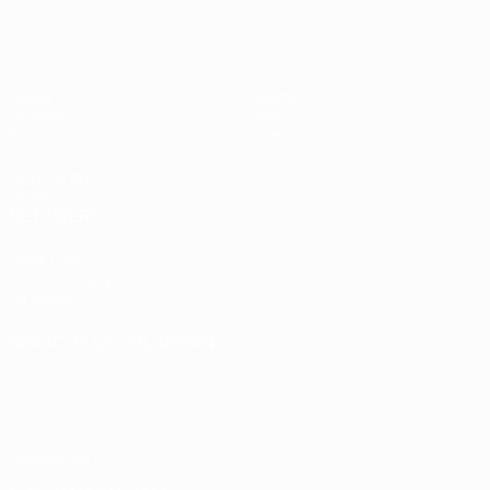
UEFA Women's Futsal EURO
Spiele
Teams
Gruppen
News
Stat.
Über
SEITEN IM
UEFA-
NETZWERK
UEFA.com
UEFA-Stiftung
für Kinder
SPRACHE &AUML;NDERN
Deutsch
English
Français
Deutsch
Русский
Español
Italiano
Português
Datenschutz