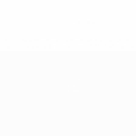
0
Rote Karten
uefa.com/insideuefa/mediaservices/mediareleases/news/0272
russische-vereine-und-nationalmannschaft/'>Mehr hier</a
Teams
News
Über