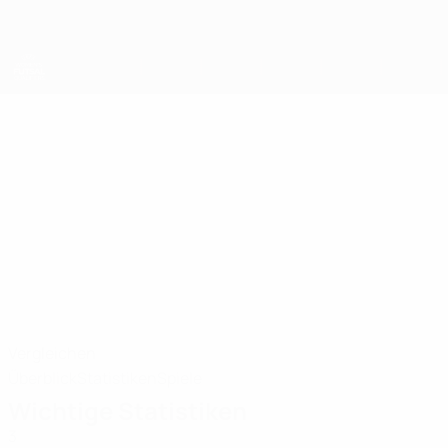
Direkt
zum
Hauptinhalt
UEFA Women's Futsal EURO
INÊS MATOS
Inês Matos Stat. 2025
Portugal
Vergleichen
Überblick
Statistiken
Spiele
Wichtige Statistiken
3