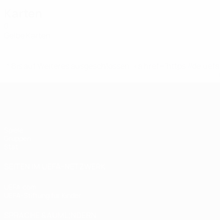
Karten
0
Gelbe Karten
* Bis auf Weiteres ausgeschlossen. <a href='https://de.
UEFA Women's Futsal EURO
Spiele
Gruppen
Stat.
SEITEN IM UEFA-NETZWERK
UEFA.com
UEFA-Stiftung für Kinder
SPRACHE &AUML;NDERN