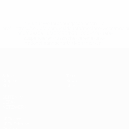
* Bis auf Weiteres ausgeschlossen. <a
href='https://de.uefa.com/insideuefa/mediaservices/medi
148df89ea5e1-8fa63590fb30-1000--fifa-uefa-
suspendieren-russische-vereine-und-
nationalmannschaft/'>Mehr hier</a>
UEFA Women's Futsal EURO
Spiele
Teams
Gruppen
News
Stat.
Über
SEITEN IM
UEFA-
NETZWERK
UEFA.com
UEFA-Stiftung
für Kinder