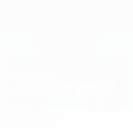
Direkt
zum
Hauptinhalt
UEFA Women's Futsal EURO
ANASTASIA
Anastasia Nagoreanschi Stat. 2025
NAGOREANSCHI
Moldawien
Anenii Noi
Überblick
Statistiken
Spiele
Frühere Spiele