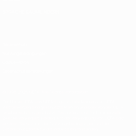
SPRACHE &AUML;NDERN
Deutsch
English
Français
Deutsch
Русский
Español
Italiano
Português
Datenschutz
Nutzungsbedingungen
Cookie-Politik
Datenschutzeinstellungen
© 1998-2026 UEFA. Alle Rechte vorbehalten
Der Name UEFA, das UEFA-Logo und alle Marken von UEFA-
Wettbewerben sind geschützte Marken und/oder von der UEFA
urheberrechtlich geschützt. Sie dürfen nicht für kommerzielle
Zwecke verwendet werden. Mit der Verwendung von UEFA.com
erklären Sie sich mit den Nutzungsbedingungen und der
Datenschutzpolitik für die Website einverstanden.