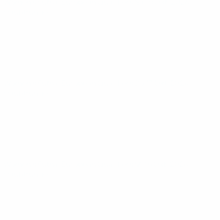
Women’s Futsal European Qualifiers
Sa 19 Okt. 2024
·
Hauptrunde
Women’s Futsal European Qualifiers
Do 17 Okt. 2024
·
Hauptrunde
Women’s Futsal European Qualifiers
Mi 16 Okt. 2024
·
Hauptrunde