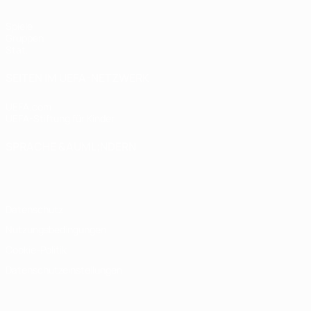
Spiele
Gruppen
Stat.
SEITEN IM UEFA-NETZWERK
UEFA.com
UEFA-Stiftung für Kinder
SPRACHE &AUML;NDERN
Deutsch
English
Français
Deutsch
Русский
Español
Italiano
Datenschutz
Nutzungsbedingungen
Cookie-Politik
Datenschutzeinstellungen