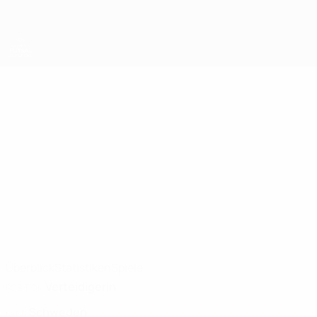
Direkt
zum
Hauptinhalt
UEFA Women's Futsal EURO
LINDA
Linda Lundström Stat. 2025
LUNDSTRÖM
Schweden
Überblick
Statistiken
Spiele
Verteidigerin
POSITION
Schweden
LAND