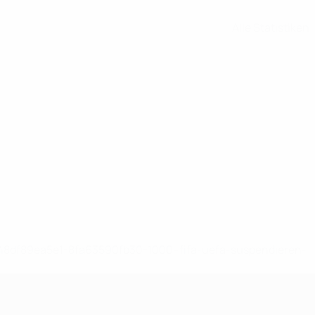
Alle Statistiken
-148df89ea5e1-8fa63590fb30-1000--fifa-uefa-suspendieren-
>