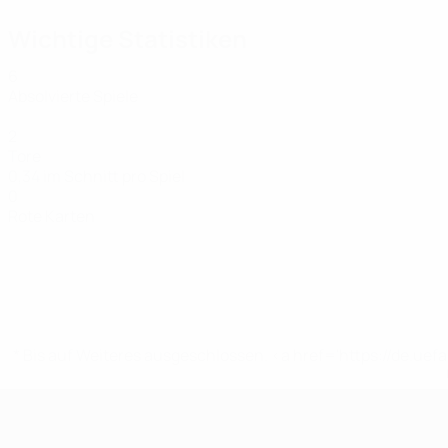
Wichtige Statistiken
6
Absolvierte Spiele
2
Tore
0,34 im Schnitt pro Spiel
0
Rote Karten
* Bis auf Weiteres ausgeschlossen. <a href='https://de.
UEFA Women's Futsal EURO