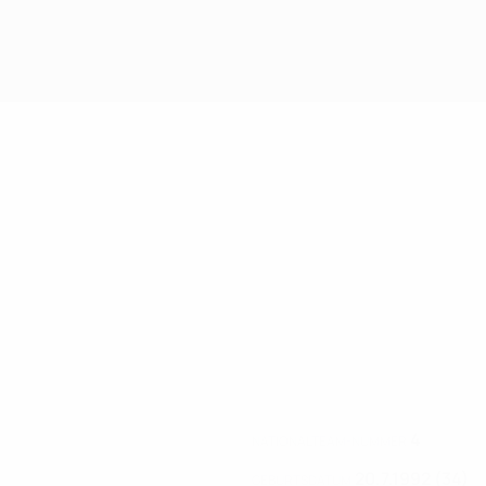
4
NATIONALTEAM-NUMMER
20.7.1992 (34)
GEBURTSDATUM