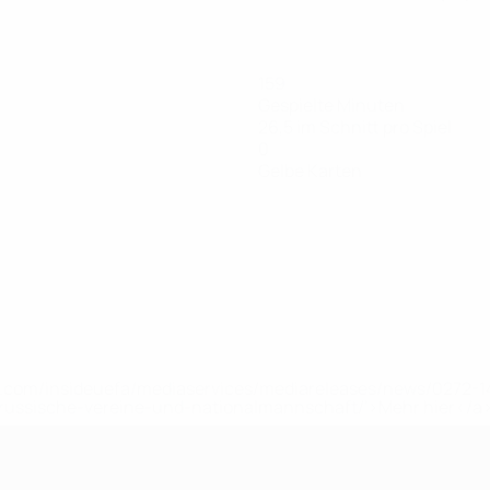
159
Gespielte Minuten
26,5 im Schnitt pro Spiel
0
Gelbe Karten
uefa.com/insideuefa/mediaservices/mediareleases/news/0272
russische-vereine-und-nationalmannschaft/'>Mehr hier</a