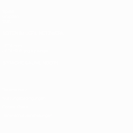
Spiele
Gruppen
Stat.
SEITEN IM UEFA-NETZWERK
UEFA.com
UEFA-Stiftung für Kinder
SPRACHE &AUML;NDERN
Deutsch
English
Français
Deutsch
Русский
Español
Italiano
Datenschutz
Nutzungsbedingungen
Cookie-Politik
Datenschutzeinstellungen