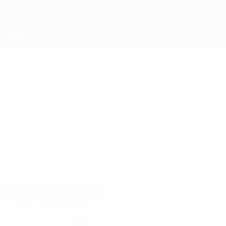
Direkt
zum
Hauptinhalt
UEFA Women's Futsal EURO
SINI
Sini Lauermaa Stat. 2025
LAUERMAA
Finnland
Überblick
Statistiken
Spiele
Stürmerin
KLUBPOSITION
14
NATIONALTEAM-NUMMER