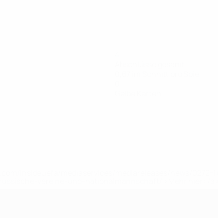
4
Abschlüsse gesamt
0,67 im Schnitt pro Spiel
0
Gelbe Karten
uefa.com/insideuefa/mediaservices/mediareleases/news/0272
russische-vereine-und-nationalmannschaft/'>Mehr hier</a