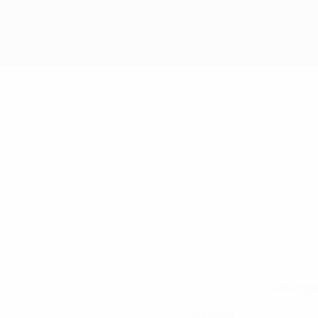
Verteidig
NATIONALTEAMPOSITION
Finnland
LAND