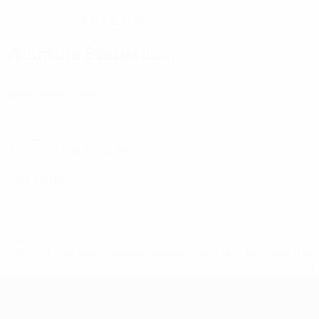
08.8.1987 (38)
GEBURTSDATUM
Wichtige Statistiken
6
Absolvierte Spiele
1
Vorlagen
0,17 im Schnitt pro Spiel
0
Rote Karten
* Bis auf Weiteres ausgeschlossen. <a href='https://de.
UEFA Women's Futsal EURO