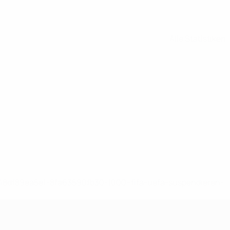
Alle Statistiken
-148df89ea5e1-8fa63590fb30-1000--fifa-uefa-suspendieren-
>