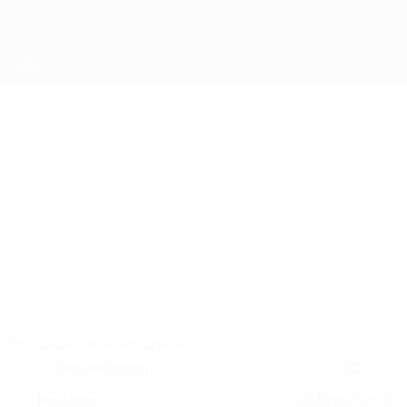
Direkt
zum
Hauptinhalt
UEFA Women's Futsal EURO
MARIJA
Marija Žagar Stat. 2025
ŽAGAR
Kroatien
Überblick
Statistiken
Spiele
Verteidigerin
10
POSITION
NATIONALTEAM-NUMMER
Kroatien
25.1.1997 (29)
LAND
GEBURTSDATUM