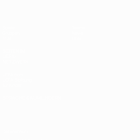
UEFA Women's Futsal EURO
Spiele
Teams
Gruppen
News
Stat.
Über
SEITEN IM
UEFA-
NETZWERK
UEFA.com
UEFA-Stiftung
für Kinder
SPRACHE &AUML;NDERN
Deutsch
English
Français
Deutsch
Русский
Español
Italiano
Português
Datenschutz