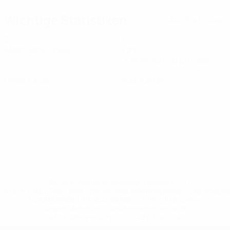
Wichtige Statistiken
Alle Statistiken
3
1
Absolvierte Spiele
Tore
0,34 im Schnitt pro Spiel
0
0
Gelbe Karten
Rote Karten
* Bis auf Weiteres ausgeschlossen. <a
href='https://de.uefa.com/insideuefa/mediaservices/medi
148df89ea5e1-8fa63590fb30-1000--fifa-uefa-
suspendieren-russische-vereine-und-
nationalmannschaft/'>Mehr hier</a>