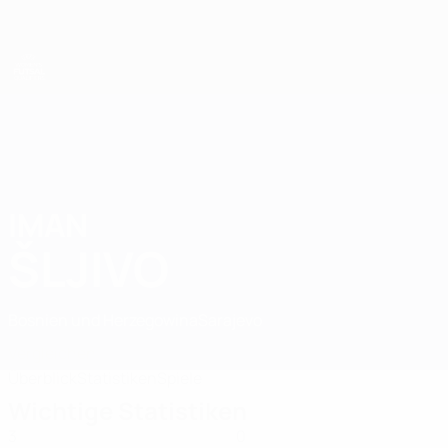
Direkt
zum
Hauptinhalt
UEFA Women's Futsal EURO
IMAN
Iman Šljivo Stat. 2025
ŠLJIVO
Bosnien und Herzegowina
Sarajevo
Vergleichen
Überblick
Statistiken
Spiele
Wichtige Statistiken
3
0