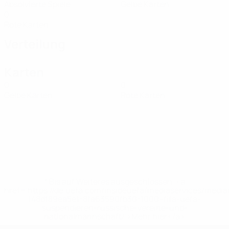
Absolvierte Spiele
Gelbe Karten
0
Rote Karten
Verteilung
Karten
0
0
Gelbe Karten
Rote Karten
* Bis auf Weiteres ausgeschlossen. <a
href='https://de.uefa.com/insideuefa/mediaservices/medi
148df89ea5e1-8fa63590fb30-1000--fifa-uefa-
suspendieren-russische-vereine-und-
nationalmannschaft/'>Mehr hier</a>