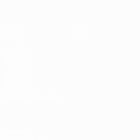
UEFA Women's Futsal EURO
Spiele
Teams
Gruppen
News
Stat.
Über
SEITEN IM
UEFA-
NETZWERK
UEFA.com
UEFA-Stiftung
für Kinder
SPRACHE &AUML;NDERN
Deutsch
English
Français
Deutsch
Русский
Español
Italiano
Português
Datenschutz