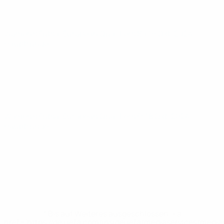
Women’s Futsal European Qualifiers
Sa 19 Okt. 2024
·
Hauptrunde
Women’s Futsal European Qualifiers
Fr 18 Okt. 2024
·
Hauptrunde
* Bis auf Weiteres ausgeschlossen. <a
href='https://de.uefa.com/insideuefa/mediaservices/medi