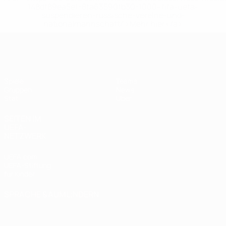
148df89ea5e1-8fa63590fb30-1000--fifa-uefa-
suspendieren-russische-vereine-und-
nationalmannschaft/'>Mehr hier</a>
UEFA Women's Futsal EURO
Spiele
Teams
Gruppen
News
Stat.
Über
SEITEN IM
UEFA-
NETZWERK
UEFA.com
UEFA-Stiftung
für Kinder
SPRACHE &AUML;NDERN
Deutsch
English
Français
Deutsch
Русский
Español
Italiano
Português