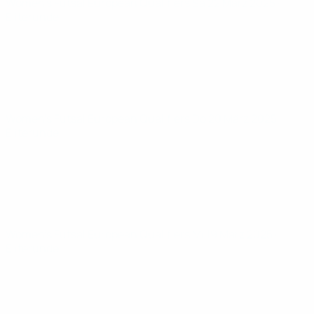
Women’s Futsal European Qualifiers
Sa 22 März 2025
·
Eliterunde
Women’s Futsal European Qualifiers
Do 20 März 2025
·
Eliterunde
Women’s Futsal European Qualifiers
Mi 19 März 2025
·
Eliterunde