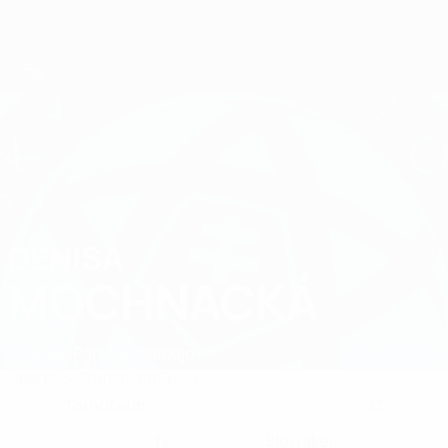
Direkt
zum
Hauptinhalt
UEFA Women's Futsal EURO
DENISA
Denisa Mochnacká Stat. 2025
MOCHNACKÁ
Slowakei
Partizan Bardejov
Überblick
Statistiken
Spiele
Torhüterin
33
POSITION
KLUB-RÜCKENNUMMER
12
Slowakei
NATIONALTEAM-NUMMER
LAND