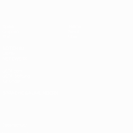
UEFA Women's Futsal EURO
Spiele
Teams
Gruppen
News
Stat.
Über
SEITEN IM
UEFA-
NETZWERK
UEFA.com
UEFA-Stiftung
für Kinder
SPRACHE &AUML;NDERN
Deutsch
English
Français
Deutsch
Русский
Español
Italiano
Português
Datenschutz