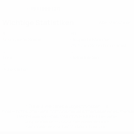
19.1.1999 (27)
GEBURTSDATUM
Wichtige Statistiken
Alle Statistiken
3
80
Absolvierte Spiele
Gespielte Minuten
26,67 im Schnitt pro Spiel
0
0
Tore
Gelbe Karten
0
Rote Karten
* Bis auf Weiteres ausgeschlossen. <a
href='https://de.uefa.com/insideuefa/mediaservices/medi
148df89ea5e1-8fa63590fb30-1000--fifa-uefa-
suspendieren-russische-vereine-und-
nationalmannschaft/'>Mehr hier</a>