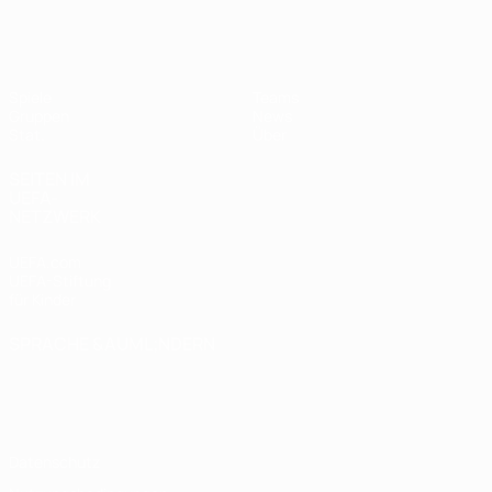
UEFA Women's Futsal EURO
Spiele
Teams
Gruppen
News
Stat.
Über
SEITEN IM
UEFA-
NETZWERK
UEFA.com
UEFA-Stiftung
für Kinder
SPRACHE &AUML;NDERN
Deutsch
English
Français
Deutsch
Русский
Español
Italiano
Português
Datenschutz