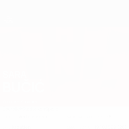
Direkt
zum
Hauptinhalt
UEFA Women's Futsal EURO
SARA
Sara Bučić Stat. 2025
BUČIĆ
Kroatien
Kroatien
Überblick
Statistiken
Spiele
Verteidigerin
5
POSITION
NATIONALTEAM-NUMMER
Kroatien
19.10.1999 (26)
LAND
GEBURTSDATUM