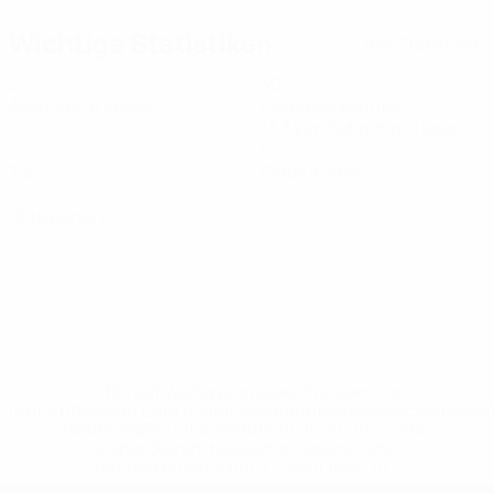
Wichtige Statistiken
Alle Statistiken
3
40
Absolvierte Spiele
Gespielte Minuten
13,34 im Schnitt pro Spiel
0
0
Tore
Gelbe Karten
0
Rote Karten
* Bis auf Weiteres ausgeschlossen. <a
href='https://de.uefa.com/insideuefa/mediaservices/medi
148df89ea5e1-8fa63590fb30-1000--fifa-uefa-
suspendieren-russische-vereine-und-
nationalmannschaft/'>Mehr hier</a>