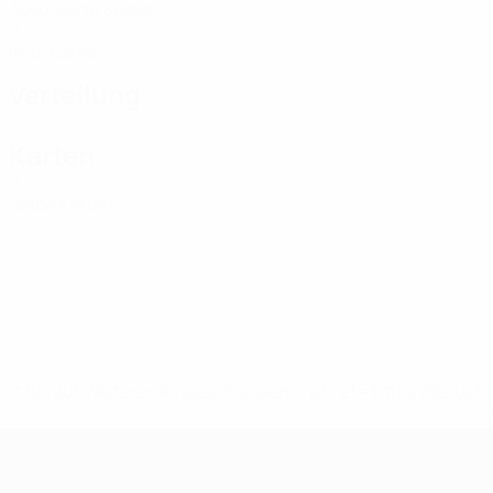
Absolvierte Spiele
0
Rote Karten
Verteilung
Karten
0
Gelbe Karten
* Bis auf Weiteres ausgeschlossen. <a href='https://de.
UEFA Women's Futsal EURO