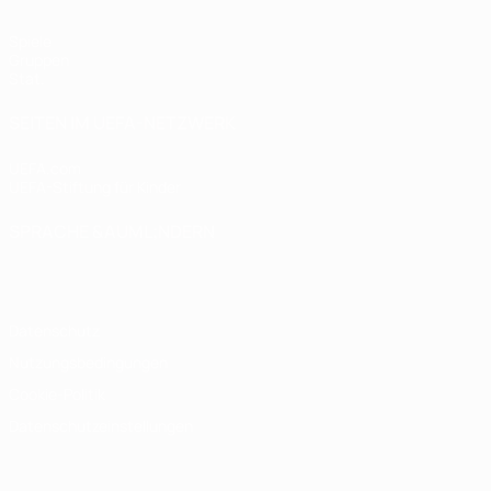
Spiele
Gruppen
Stat.
SEITEN IM UEFA-NETZWERK
UEFA.com
UEFA-Stiftung für Kinder
SPRACHE &AUML;NDERN
Deutsch
English
Français
Deutsch
Русский
Español
Italiano
Datenschutz
Nutzungsbedingungen
Cookie-Politik
Datenschutzeinstellungen