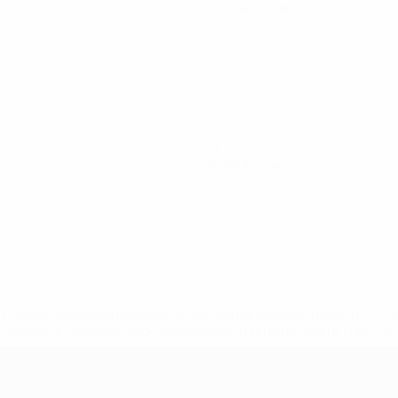
Gelbe Karten
0
Rote Karten
uefa.com/insideuefa/mediaservices/mediareleases/news/0272
russische-vereine-und-nationalmannschaft/'>Mehr hier</a