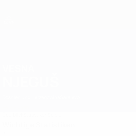
Direkt
zum
Hauptinhalt
UEFA Women's Futsal EURO
VESNA
Vesna Njeguš Stat. 2025
NJEGUŠ
Bosnien und Herzegowina
Sarajevo
Vergleichen
Überblick
Statistiken
Spiele
Wichtige Statistiken
3