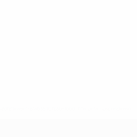
-148df89ea5e1-8fa63590fb30-1000--fifa-uefa-suspendieren-
>