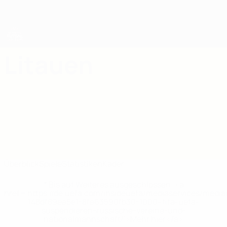
Direkt
zum
Hauptinhalt
UEFA Women's Futsal EURO
Litauen
Litauen Statistiken Women’s Futsal European Qualifiers 2025
Überblick
Spiele
Statistiken
Kader
* Bis auf Weiteres ausgeschlossen. <a
href='https://de.uefa.com/insideuefa/mediaservices/medi
148df89ea5e1-8fa63590fb30-1000--fifa-uefa-
suspendieren-russische-vereine-und-
nationalmannschaft/'>Mehr hier</a>