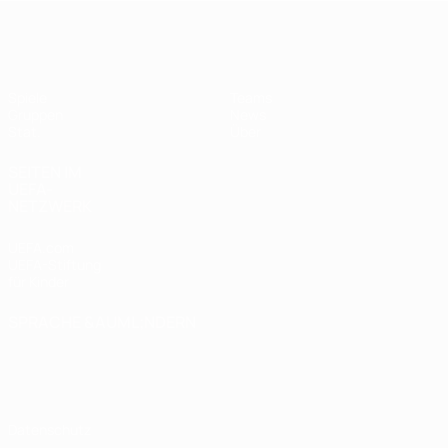
UEFA Women's Futsal EURO
Spiele
Teams
Gruppen
News
Stat.
Über
SEITEN IM
UEFA-
NETZWERK
UEFA.com
UEFA-Stiftung
für Kinder
SPRACHE &AUML;NDERN
Deutsch
English
Français
Deutsch
Русский
Español
Italiano
Português
Datenschutz