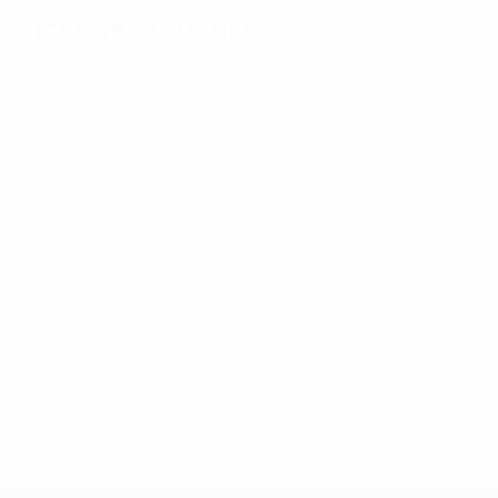
Wichtige Statistiken
9
15
Tore
Gegentore
3 im Schnitt pro Spiel
5 im Schnitt pro Spiel
1
0
Gelbe Karten
Rote Karten
0,34 im Schnitt pro Spiel
Alle Statistiken
Kader
Bakar
Bougard
Corbeels
Gomboso
In
Jansen
Lamber
Stürmerin
Stürmerin
Stürmerin
Stürmerin
Stürmerin
Verteidigerin
Torhüter
* Bis auf Weiteres ausgeschlossen. <a
href='https://de.uefa.com/insideuefa/mediaservices/medi
148df89ea5e1-8fa63590fb30-1000--fifa-uefa-
suspendieren-russische-vereine-und-
nationalmannschaft/'>Mehr hier</a>