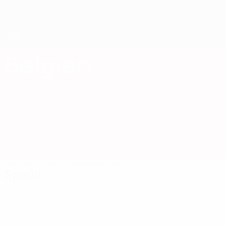
Direkt
zum
Hauptinhalt
UEFA Women's Futsal EURO
Belgien
Belgien Women’s Futsal European Qualifiers 2025
Überblick
Spiele
Statistiken
Kader
Spiele