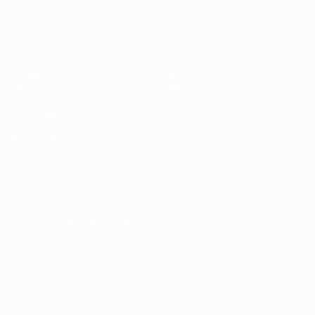
UEFA Women's Futsal EURO
Spiele
Teams
Gruppen
News
Stat.
Über
SEITEN IM
UEFA-
NETZWERK
UEFA.com
UEFA-Stiftung
für Kinder
SPRACHE &AUML;NDERN
Deutsch
English
Français
Deutsch
Русский
Español
Italiano
Português
Datenschutz