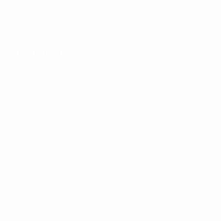
NED
29
2
4
Franken
12
NED
30
2
-
Verteidigerinnen
Alter
EM
T
Hollak
2
NED
24
2
-
Brand
3
NED
30
2
-
Grashuis
4
NED
26
2
-
Verschoor
7
NED
36
2
-
Barendse
8
NED
24
2
1
Luijks
11
NED
30
2
-
Loth
14
NED
34
2
-
Dijkstra
15
NED
30
2
1
Stürmerinnen