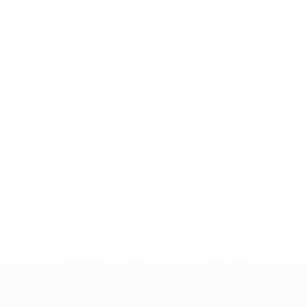
Alter
EM
T
Hand
5
NED
26
2
3
Visser
6
NED
30
2
1
Van Den Boomgaard
9
NED
25
2
1
Oliveira
10
NED
33
2
-
Trainer/-in
Teuny Bosma
NED
* Bis auf Weiteres ausgeschlossen. <a
href='https://de.uefa.com/insideuefa/mediaservices/medi
148df89ea5e1-8fa63590fb30-1000--fifa-uefa-
suspendieren-russische-vereine-und-
nationalmannschaft/'>Mehr hier</a>
UEFA Women's Futsal EURO