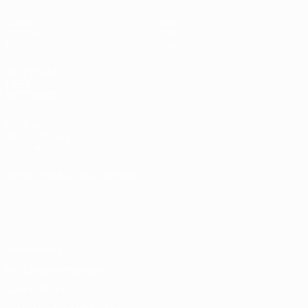
Spiele
Teams
Gruppen
News
Stat.
Über
SEITEN IM
UEFA-
NETZWERK
UEFA.com
UEFA-Stiftung
für Kinder
SPRACHE &AUML;NDERN
Deutsch
English
Français
Deutsch
Русский
Español
Italiano
Português
Datenschutz
Nutzungsbedingungen
Cookie-Politik