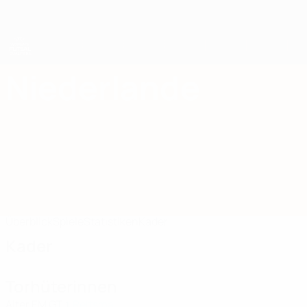
Direkt
zum
Hauptinhalt
UEFA Women's Futsal EURO
Niederlande
Niederlande Women’s Futsal European Qualifiers 2025
Überblick
Spiele
Statistiken
Kader
Kader
Torhüterinnen
Alter
EM
GT
Reitsma
1