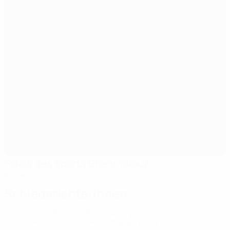
Palais des sports Ghani-Yalouz
Besançon
Schiedsrichterinnen
Schiedsrichter
Emilie Aubry
SUI
Second Referee
Annamaria Tolnay
HUN