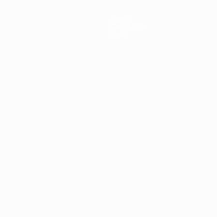
News
Geschichte
Über
Português