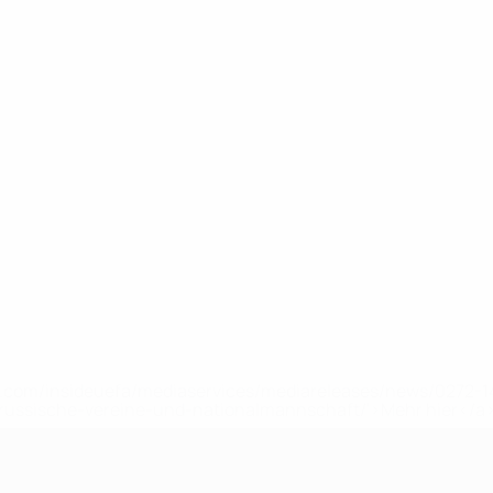
uefa.com/insideuefa/mediaservices/mediareleases/news/0272
russische-vereine-und-nationalmannschaft/'>Mehr hier</a