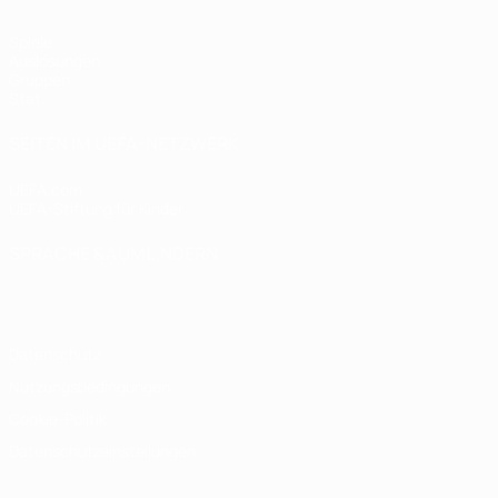
Spiele
Auslosungen
Gruppen
Stat.
SEITEN IM UEFA-NETZWERK
UEFA.com
UEFA-Stiftung für Kinder
SPRACHE &AUML;NDERN
Deutsch
English
Français
Deutsch
Русский
Español
Italiano
Datenschutz
Nutzungsbedingungen
Cookie-Politik
Datenschutzeinstellungen