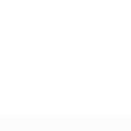
* Bis auf Weiteres ausgeschlossen. <a href='https://de.
UEFA Women's Futsal EURO