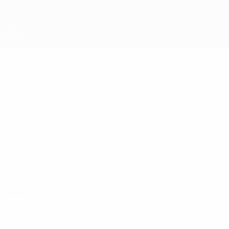
Direkt
zum
Hauptinhalt
UEFA Women's Futsal EURO
DENISA
Denisa Kabourková Stat.
KABOURKOVÁ
Tschechien
Überblick