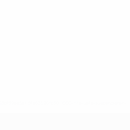
-148df89ea5e1-8fa63590fb30-1000--fifa-uefa-suspendieren-
>