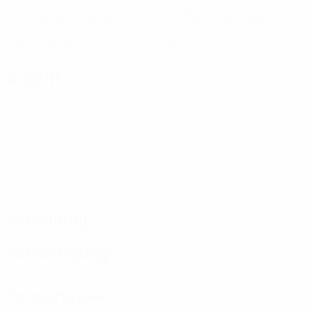
Tore
Gegentore
2 im Schnitt pro Spiel
1 im Schnitt pro Spiel
7
0
Gelbe Karten
Rote Karten
2,34 im Schnitt pro Spiel
Angriff
Verteilung
Verteidigung
Torwartspiel