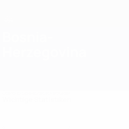
Direkt
zum
Hauptinhalt
UEFA Women's Futsal EURO
Bosnia-
Bosnia-Herzegovina UEFA Women's Futsal EURO 2027
Herzegovina
Überblick
Spiele
Statistiken
Kader
Wichtige Statistiken
6
3