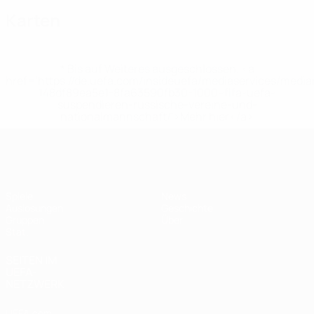
Karten
* Bis auf Weiteres ausgeschlossen. <a
href='https://de.uefa.com/insideuefa/mediaservices/medi
148df89ea5e1-8fa63590fb30-1000--fifa-uefa-
suspendieren-russische-vereine-und-
nationalmannschaft/'>Mehr hier</a>
UEFA Women's Futsal EURO
Spiele
News
Auslosungen
Geschichte
Gruppen
Über
Stat.
SEITEN IM
UEFA-
NETZWERK
UEFA.com