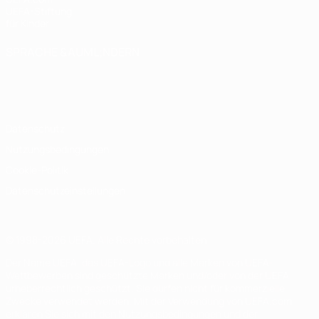
UEFA-Stiftung
für Kinder
SPRACHE &AUML;NDERN
Deutsch
English
Français
Deutsch
Русский
Español
Italiano
Português
Datenschutz
Nutzungsbedingungen
Cookie-Politik
Datenschutzeinstellungen
© 1998-2026 UEFA. Alle Rechte vorbehalten
Der Name UEFA, das UEFA-Logo und alle Marken von UEFA-
Wettbewerben sind geschützte Marken und/oder von der UEFA
urheberrechtlich geschützt. Sie dürfen nicht für kommerzielle
Zwecke verwendet werden. Mit der Verwendung von UEFA.com
erklären Sie sich mit den Nutzungsbedingungen und der