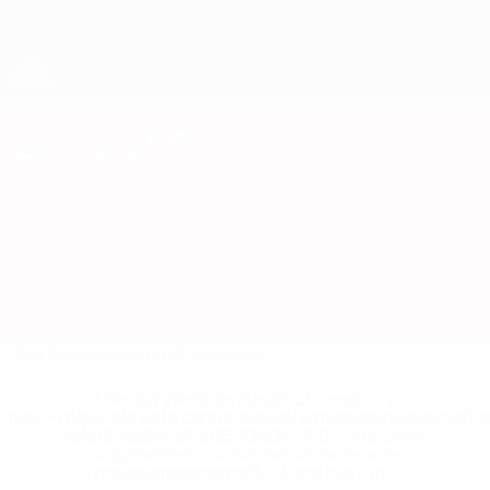
Direkt
zum
Hauptinhalt
UEFA Women's Futsal EURO
Ungarn
Ungarn UEFA Women's Futsal EURO 2027
Überblick
Spiele
Statistiken
Kader
* Bis auf Weiteres ausgeschlossen. <a
href='https://de.uefa.com/insideuefa/mediaservices/medi
148df89ea5e1-8fa63590fb30-1000--fifa-uefa-
suspendieren-russische-vereine-und-
nationalmannschaft/'>Mehr hier</a>