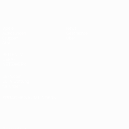
UEFA Women's Futsal EURO
Spiele
News
Auslosungen
Geschichte
Gruppen
Über
Stat.
SEITEN IM
UEFA-
NETZWERK
UEFA.com
UEFA-Stiftung
für Kinder
SPRACHE &AUML;NDERN
Deutsch
English
Français
Deutsch
Русский
Español
Italiano
Português
Datenschutz