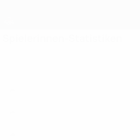
Direkt
zum
Hauptinhalt
UEFA Women's Futsal EURO
Spielerinnen-Statistiken