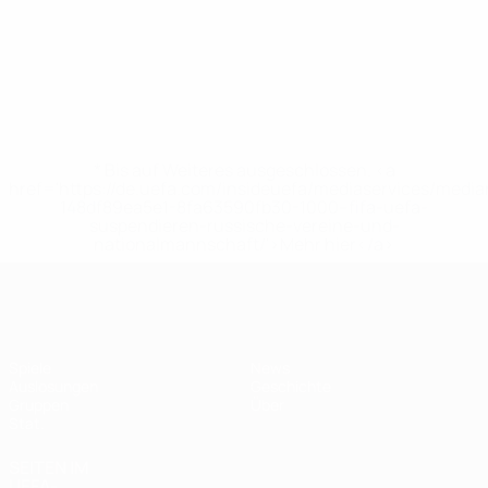
* Bis auf Weiteres ausgeschlossen. <a
href='https://de.uefa.com/insideuefa/mediaservices/medi
148df89ea5e1-8fa63590fb30-1000--fifa-uefa-
suspendieren-russische-vereine-und-
nationalmannschaft/'>Mehr hier</a>
UEFA Women's Futsal EURO
Spiele
News
Auslosungen
Geschichte
Gruppen
Über
Stat.
SEITEN IM
UEFA-