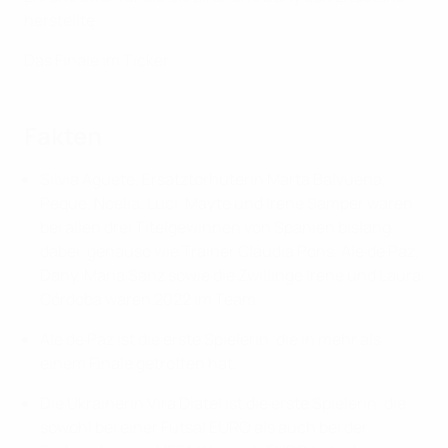
herstellte
Das Finale im Ticker
Fakten
Silvia Aguete, Ersatztorhüterin Marta Balvuena,
Peque, Noelia, Luci, Mayte und Irene Samper waren
bei allen drei Titelgewinnen von Spanien bislang
dabei, genauso wie Trainer Cláudia Pons. Ale de Paz,
Dany, María Sanz sowie die Zwillinge Irene und Laura
Córdoba waren 2022 im Team.
Ale de Paz ist die erste Spielerin, die in mehr als
einem Finale getroffen hat.
Die Ukrainerin Vira Diatel ist die erste Spielerin, die
sowohl bei einer Futsal EURO als auch bei der