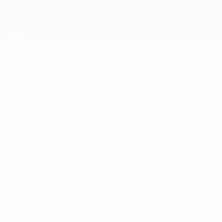
Direkt
zum
Hauptinhalt
UEFA Women's Futsal EURO
Finale der Women's Futsal
EURO: Ukraine - Spanien
1:5
Sonntag, 19. März 2023
Spanien hat bei der dritten Ausgabe der
UEFA Women's Futsal EURO zum dritten Mal
den Titel geholt.
UEFA Women's Futsal EURO 2023, Endspiel-Highlights: Ukraine