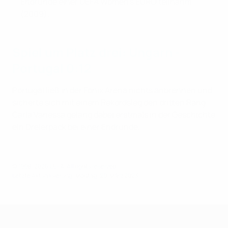
Endrunde einer UEFA Women's EURO teilnahm
(2009).
Spiel um Platz drei: Ungarn -
Portugal 0:12
Portugal ließ in der Fönix Arena nichts anbrennen und
sicherte sich mit einem Rekordsieg den dritten Rang.
Carla Vanessa gelang dabei erstmals in der Geschichte
ein Dreierpack bei einer Endrunde.
© 1998-2026 UEFA. All rights reserved.
Letzte Aktualisierung: Montag, 20. März 2023
UEFA Women's Futsal EURO