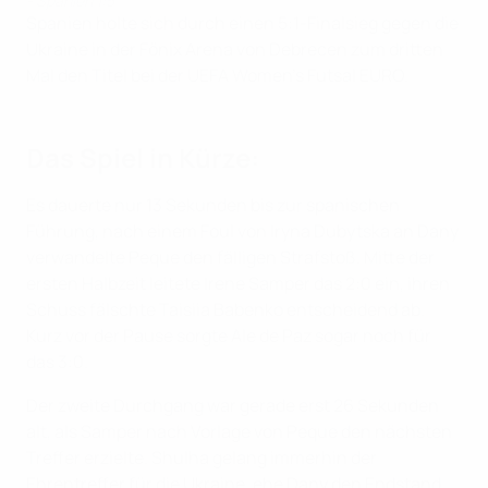
- Spanien 1:5
Spanien holte sich durch einen 5:1-Finalsieg gegen die
Ukraine in der Fönix Arena von Debrecen zum dritten
Mal den Titel bei der UEFA Women's Futsal EURO.
Das Spiel in Kürze:
Es dauerte nur 13 Sekunden bis zur spanischen
Führung, nach einem Foul von Iryna Dubytska an Dany
verwandelte Peque den fälligen Strafstoß. Mitte der
ersten Halbzeit leitete Irene Samper das 2:0 ein, ihren
Schuss fälschte Taisiia Babenko entscheidend ab.
Kurz vor der Pause sorgte Ale de Paz sogar noch für
das 3:0.
Der zweite Durchgang war gerade erst 26 Sekunden
alt, als Samper nach Vorlage von Peque den nächsten
Treffer erzielte. Shulha gelang immerhin der
Ehrentreffer für die Ukraine, ehe Dany den Endstand