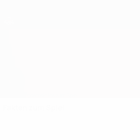
Direkt
zum
Hauptinhalt
UEFA Women's Futsal EURO
Ungarn vs Bosnia-Herzegovina
Überblick
Updates
Infos zum Spiel
Fakten zum Spiel