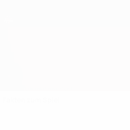
Direkt
zum
Hauptinhalt
UEFA Women's Futsal EURO
Italien vs Slowenien
Überblick
Updates
Infos zum Spiel
Fakten zum Spiel