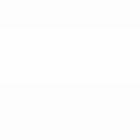
Direkt
zum
Hauptinhalt
Women's Finalissima
Video
Im Fokus
Women's Finalissima
Spiel
News
Video
Modus
SEITEN IM