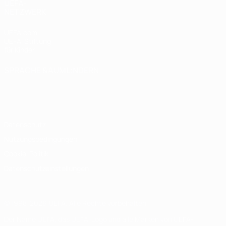
UEFA-
NETZWERK
UEFA.com
UEFA-Stiftung
für Kinder
SPRACHE &AUML;NDERN
Deutsch
English
Français
Deutsch
Русский
Español
Italiano
Português
Datenschutz
Nutzungsbedingungen
Cookie-Politik
Datenschutzeinstellungen
© 1998-2026 UEFA. Alle Rechte vorbehalten
Der Name UEFA, das UEFA-Logo und alle Marken von UEFA-