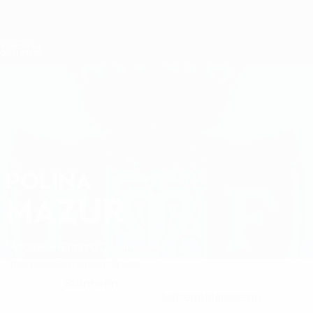
Direkt
zum
Hauptinhalt
Nations League &amp; Women's EURO
Erhalten
Live-Ergebnisse &amp; Statistiken
Women's European Qualifiers
POLINA
Polina Mazur Stat. 2027
MAZUR
Moldawien
Zimbru Chişinău
Überblick
Statistiken
Spiele
Stürmerin
KLUBPOSITION
NATIONALTEAMPOSITION
Mittelfeldspielerin