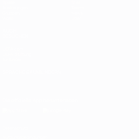
Spiele
Stat.
Auslosungen
Teams
Gruppen
News
Video
Über
AUCH
BESUCHEN
UEFA.com
UEFA-Stiftung
für Kinder
SPRACHE &AUML;NDERN
Deutsch
English
Français
Deutsch
Русский
Español
Italiano
Português
Die offizielle App herunterladen
Datenschutz
Nutzungsbedingungen