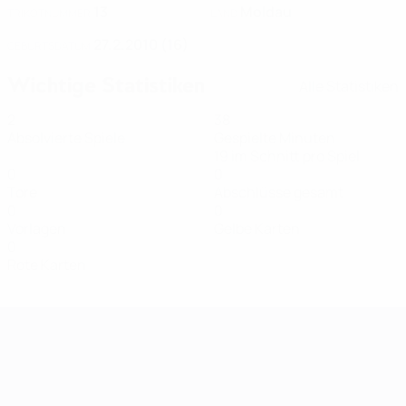
13
Moldau
TRIKOTNUMMER
LAND
27.2.2010 (16)
GEBURTSDATUM
Wichtige Statistiken
Alle Statistiken
2
38
Absolvierte Spiele
Gespielte Minuten
19 im Schnitt pro Spiel
0
0
Tore
Abschlüsse gesamt
0
0
Vorlagen
Gelbe Karten
0
Rote Karten
Women's European Qualifiers