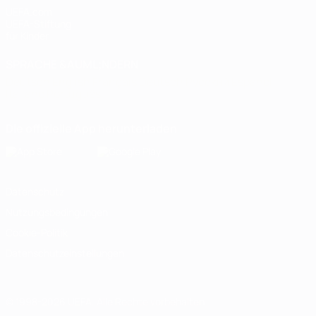
UEFA.com
UEFA-Stiftung
für Kinder
SPRACHE &AUML;NDERN
Deutsch
English
Français
Deutsch
Русский
Español
Italiano
Português
Die offizielle App herunterladen
Datenschutz
Nutzungsbedingungen
Cookie-Politik
Datenschutzeinstellungen
© 1998-2026 UEFA. Alle Rechte vorbehalten