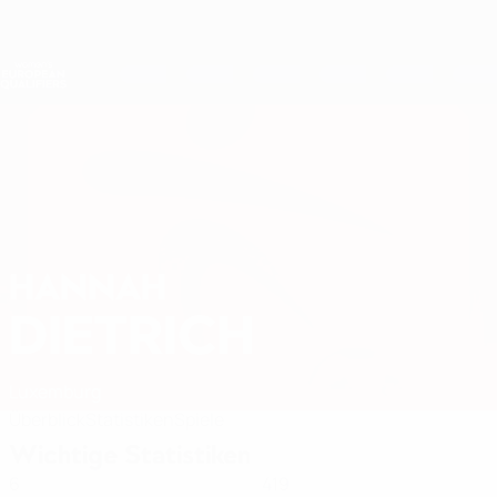
Direkt
zum
Hauptinhalt
Nations League &amp; Women's EURO
Erhalten
Live-Ergebnisse &amp; Statistiken
Women's European Qualifiers
HANNAH
Hannah Dietrich Stat. 2027
DIETRICH
Luxemburg
Überblick
Statistiken
Spiele
Wichtige Statistiken
6
419