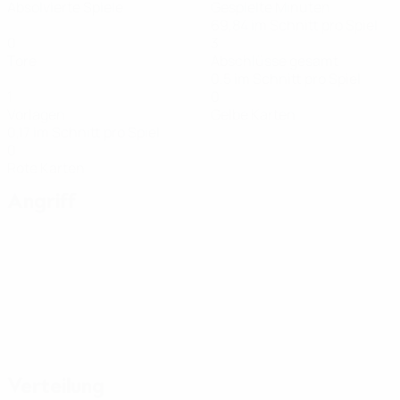
Absolvierte Spiele
Gespielte Minuten
69,84 im Schnitt pro Spiel
0
3
Tore
Abschlüsse gesamt
0,5 im Schnitt pro Spiel
1
0
Vorlagen
Gelbe Karten
0,17 im Schnitt pro Spiel
0
Rote Karten
Angriff
Verteilung