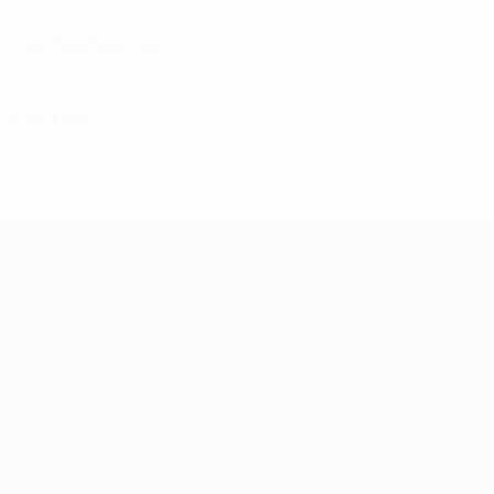
Verteidigung
Karten
0
0
Gelbe Karten
Rote Karten
Women's European Qualifiers
Spiele
Stat.
Auslosungen
Teams
Gruppen
News
Video
Über
AUCH
BESUCHEN