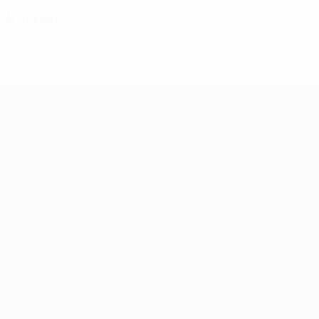
Karten
0
Gelbe Karten
Women's European Qualifiers
Spiele
Auslosungen
Gruppen
Video
AUCH BESUCHEN
UEFA.com
UEFA-Stiftung für Kinder
SPRACHE &AUML;NDERN