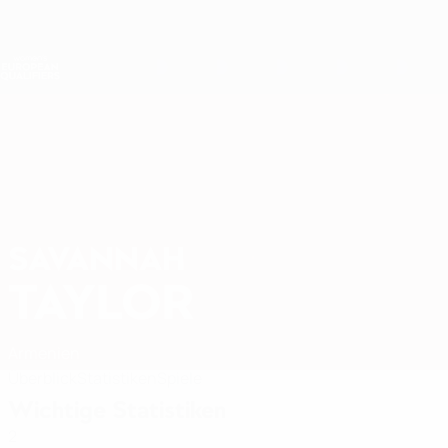
Direkt
zum
Hauptinhalt
Nations League &amp; Women's EURO
Live-Ergebnisse &amp; Statistiken
Women's European Qualifiers
SAVANNAH
Savannah Taylor Stat. 2027
TAYLOR
Armenien
Überblick
Statistiken
Spiele
Wichtige Statistiken
2