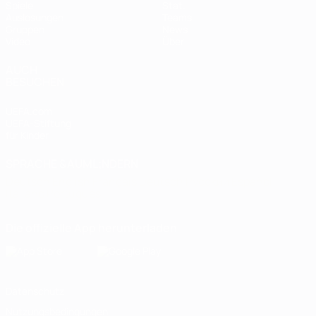
Spiele
Stat.
Auslosungen
Teams
Gruppen
News
Video
Über
AUCH
BESUCHEN
UEFA.com
UEFA-Stiftung
für Kinder
SPRACHE &AUML;NDERN
Deutsch
English
Français
Deutsch
Русский
Español
Italiano
Português
Die offizielle App herunterladen
Datenschutz
Nutzungsbedingungen