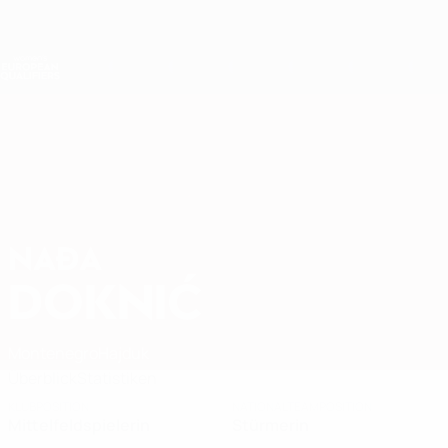
Direkt
zum
Hauptinhalt
Nations League &amp; Women's EURO
Erhalten
Live-Ergebnisse &amp; Statistiken
Women's European Qualifiers
NAĐA
Nađa Doknić Stat. 2027
DOKNIĆ
Montenegro
Hajduk
Überblick
Statistiken
KLUBPOSITION
NATIONALTEAMPOSITION
Mittelfeldspielerin
Stürmerin