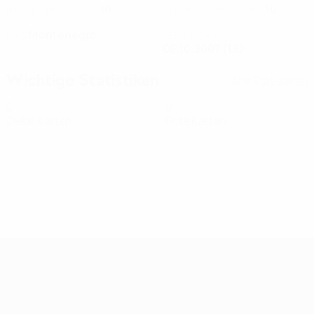
16
10
KLUB-RÜCKENNUMMER
NATIONALTEAM-NUMMER
Montenegro
LAND
GEBURTSDATUM
08.10.2007 (18)
Wichtige Statistiken
Alle Statistiken
0
0
Gelbe Karten
Rote Karten
Women's European Qualifiers