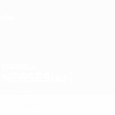
Direkt
zum
Hauptinhalt
Nations League &amp; Women's EURO
Erhalten
Live-Ergebnisse &amp; Statistiken
Women's European Qualifiers
ISABELA
Isabela Nersesian Stat. 2027
NERSESIAN
Armenien
Pyunik
Überblick
Statistiken
Spiele
Frühere Spiele