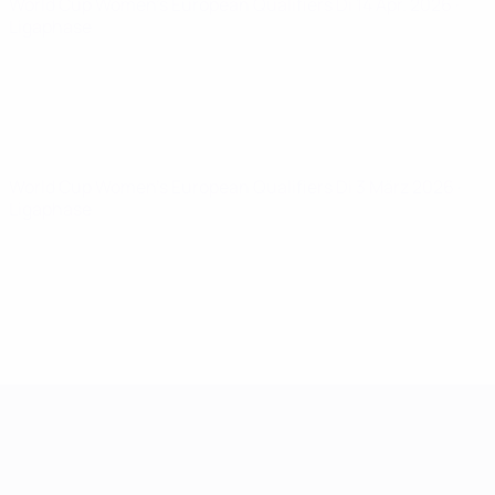
World Cup Women's European Qualifiers
Di 14 Apr. 2026
·
Ligaphase
World Cup Women's European Qualifiers
Di 3 März 2026
·
Ligaphase
Women's European Qualifiers