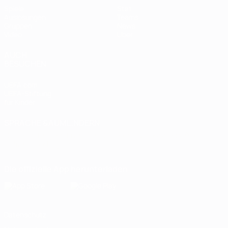
Spiele
Stat.
Auslosungen
Teams
Gruppen
News
Video
Über
AUCH
BESUCHEN
UEFA.com
UEFA-Stiftung
für Kinder
SPRACHE &AUML;NDERN
Deutsch
English
Français
Deutsch
Русский
Español
Italiano
Português
Die offizielle App herunterladen
Datenschutz