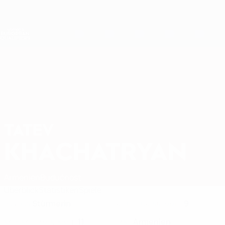
Direkt
zum
Hauptinhalt
Nations League &amp; Women's EURO
Erhalten
Live-Ergebnisse &amp; Statistiken
Women's European Qualifiers
TATEV
Tatev Khachatryan Stat. 2027
KHACHATRYAN
Armenien
Budućnost
Überblick
Statistiken
Spiele
Stürmerin
9
POSITION
KLUB-RÜCKENNUMMER
11
Armenien
NATIONALTEAM-NUMMER
LAND