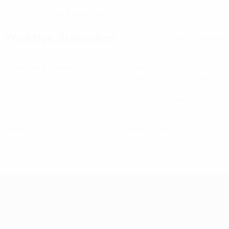
05.3.2007 (19)
GEBURTSDATUM
Wichtige Statistiken
Alle Statistiken
3
130
Absolvierte Spiele
Gespielte Minuten
32,5 im Schnitt pro Spiel
0
1
Tore
Abschlüsse gesamt
0,25 im Schnitt pro Spiel
0
0
Vorlagen
Gelbe Karten
0
Rote Karten
Women's European Qualifiers