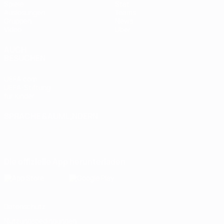
Spiele
Stat.
Auslosungen
Teams
Gruppen
News
Video
Über
AUCH
BESUCHEN
UEFA.com
UEFA-Stiftung
für Kinder
SPRACHE &AUML;NDERN
Deutsch
English
Français
Deutsch
Русский
Español
Italiano
Português
Die offizielle App herunterladen
Datenschutz
Nutzungsbedingungen