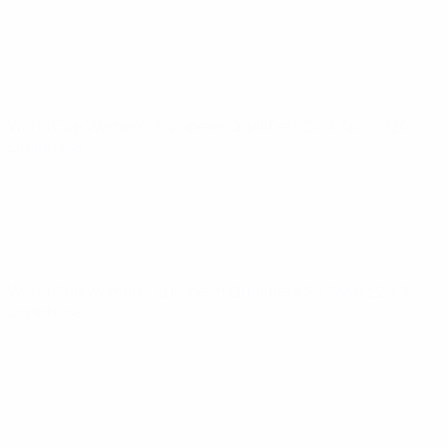
World Cup Women's European Qualifiers
Di 14 Apr. 2026
·
Ligaphase
World Cup Women's European Qualifiers
Sa 7 März 2026
·
Ligaphase