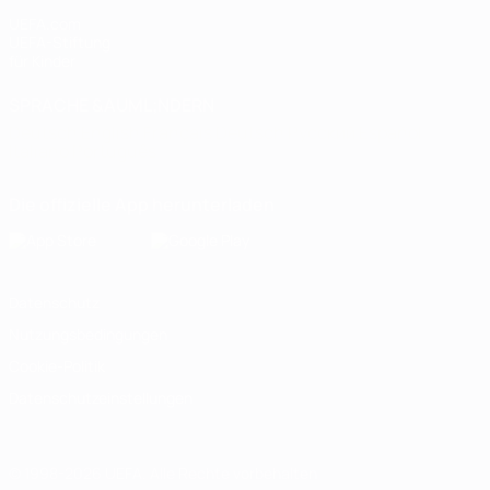
UEFA.com
UEFA-Stiftung
für Kinder
SPRACHE &AUML;NDERN
Deutsch
English
Français
Deutsch
Русский
Español
Italiano
Português
Die offizielle App herunterladen
Datenschutz
Nutzungsbedingungen
Cookie-Politik
Datenschutzeinstellungen
© 1998-2026 UEFA. Alle Rechte vorbehalten