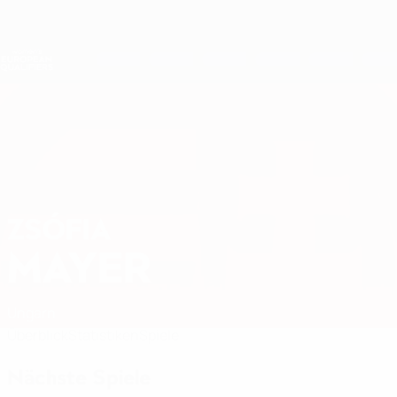
Direkt
zum
Hauptinhalt
Nations League &amp; Women's EURO
Erhalten
Live-Ergebnisse &amp; Statistiken
Women's European Qualifiers
ZSÓFIA
Zsófia Mayer Stat. 2027
MAYER
Ungarn
Überblick
Statistiken
Spiele
Nächste Spiele