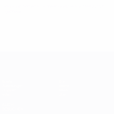
World Cup Women's European Qualifiers
Di 3 März 2026
·
Ligaphase
Women's European Qualifiers
Spiele
Stat.
Auslosungen
Teams
Gruppen
News
Video
Über
AUCH
BESUCHEN