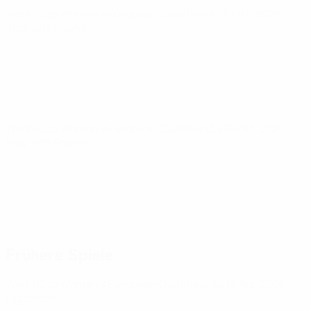
World Cup Women's European Qualifiers
Fr 9 Okt. 2026
·
Play-offs Round 1
World Cup Women's European Qualifiers
Di 13 Okt. 2026
·
Play-offs Round 1
Frühere Spiele
World Cup Women's European Qualifiers
Sa 18 Apr. 2026
·
Ligaphase