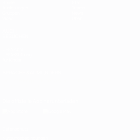
Spiele
Stat.
Auslosungen
Teams
Gruppen
News
Video
Über
AUCH
BESUCHEN
UEFA.com
UEFA-Stiftung
für Kinder
SPRACHE &AUML;NDERN
Deutsch
English
Français
Deutsch
Русский
Español
Italiano
Português
Die offizielle App herunterladen
Datenschutz
Nutzungsbedingungen