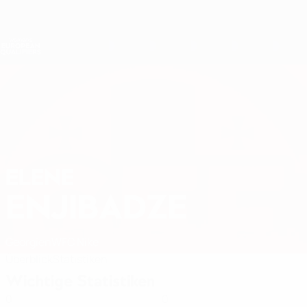
Direkt
zum
Hauptinhalt
Nations League &amp; Women's EURO
Erhalten
Live-Ergebnisse &amp; Statistiken
Women's European Qualifiers
ELENE
Elene Enjibadze Stat. 2027
ENJIBADZE
Georgien
WFC Nike
Überblick
Statistiken
Wichtige Statistiken
0
0