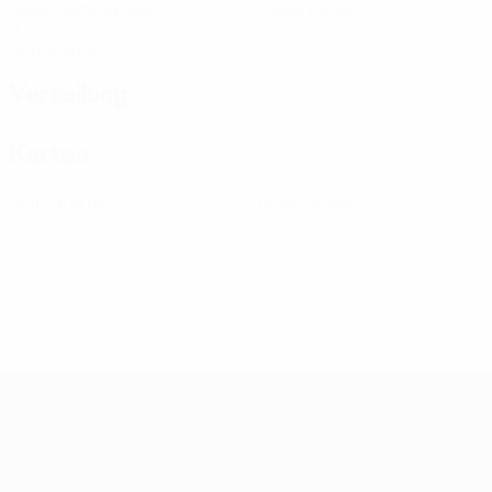
Absolvierte Spiele
Gelbe Karten
0
Rote Karten
Verteilung
Karten
0
0
Gelbe Karten
Rote Karten
Women's European Qualifiers