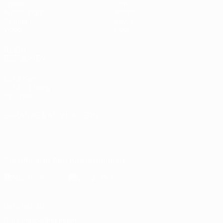
Spiele
Stat.
Auslosungen
Teams
Gruppen
News
Video
Über
AUCH
BESUCHEN
UEFA.com
UEFA-Stiftung
für Kinder
SPRACHE &AUML;NDERN
Deutsch
English
Français
Deutsch
Русский
Español
Italiano
Português
Die offizielle App herunterladen
Datenschutz
Nutzungsbedingungen