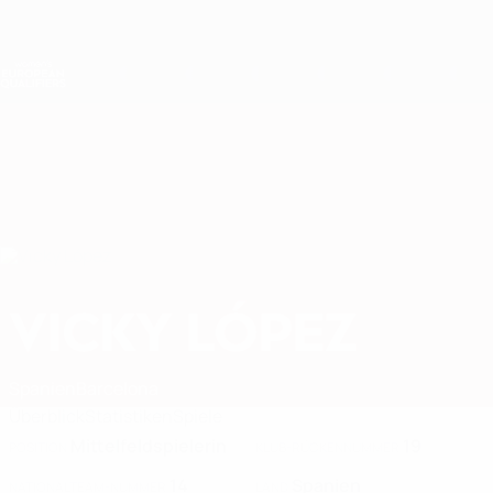
Direkt
zum
Hauptinhalt
Nations League &amp; Women's EURO
Erhalten
Live-Ergebnisse &amp; Statistiken
Women's European Qualifiers
VICKY LÓPEZ
Vicky López Stat. 2027
Spanien
Barcelona
Überblick
Statistiken
Spiele
Mittelfeldspielerin
19
POSITION
KLUB-RÜCKENNUMMER
14
Spanien
NATIONALTEAM-NUMMER
LAND