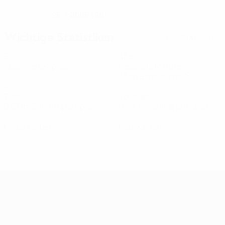
26.7.2006 (20)
GEBURTSDATUM
Wichtige Statistiken
Alle Statistiken
6
438
Absolvierte Spiele
Gespielte Minuten
73 im Schnitt pro Spiel
4
2
Tore
Vorlagen
0,67 im Schnitt pro Spiel
0,34 im Schnitt pro Spiel
0
0
Gelbe Karten
Rote Karten
Women's European Qualifiers