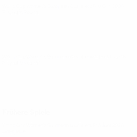
World Cup Women's European Qualifiers
Fr 9 Okt. 2026
·
Play-offs Round 1
World Cup Women's European Qualifiers
Di 13 Okt. 2026
·
Play-offs Round 1
Frühere Spiele
World Cup Women's European Qualifiers
Fr 5 Juni 2026
·
Ligaphase