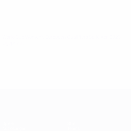
World Cup Women's European Qualifiers
Sa 18 Apr. 2026
·
Ligaphase
Women's European Qualifiers
Spiele
Stat.
Auslosungen
Teams