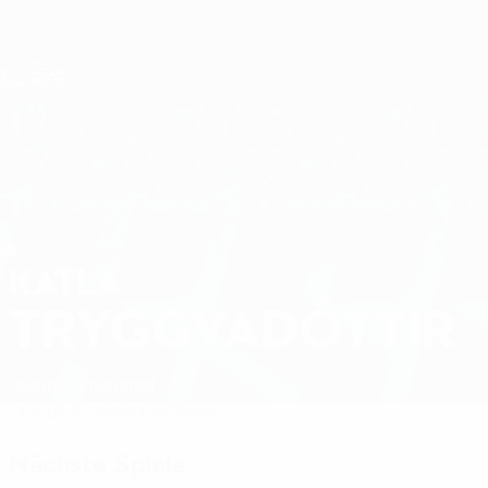
Direkt
zum
Hauptinhalt
Nations League &amp; Women's EURO
Erhalten
Live-Ergebnisse &amp; Statistiken
Women's European Qualifiers
KATLA
Katla Tryggvadóttir Stat. 2027
TRYGGVADÓTTIR
Island
Kristianstad
Überblick
Statistiken
Spiele
Nächste Spiele