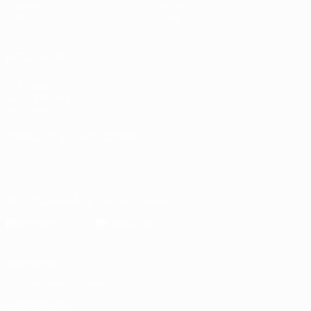
Gruppen
News
Video
Über
AUCH
BESUCHEN
UEFA.com
UEFA-Stiftung
für Kinder
SPRACHE &AUML;NDERN
Deutsch
English
Français
Deutsch
Русский
Español
Italiano
Português
Die offizielle App herunterladen
Datenschutz
Nutzungsbedingungen
Cookie-Politik