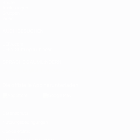
Spiele
Auslosungen
Gruppen
Video
AUCH BESUCHEN
UEFA.com
UEFA-Stiftung für Kinder
SPRACHE &AUML;NDERN
Deutsch
English
Français
Deutsch
Русский
Español
Italiano
Die offizielle App herunterladen
Datenschutz
Nutzungsbedingungen
Cookie-Politik