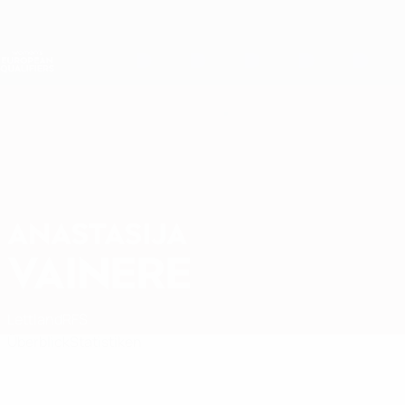
Direkt
zum
Hauptinhalt
Nations League &amp; Women's EURO
Live-Ergebnisse &amp; Statistiken
Women's European Qualifiers
ANASTASIJA
Anastasija Vainere Stat. 2027
VAINERE
Lettland
RFS
Überblick
Statistiken