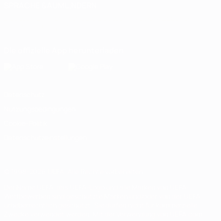
SPRACHE &AUML;NDERN
Deutsch
English
Français
Deutsch
Русский
Español
Italiano
Português
Die offizielle App herunterladen
Datenschutz
Nutzungsbedingungen
Cookie-Politik
Datenschutzeinstellungen
© 1998-2026 UEFA. Alle Rechte vorbehalten
Der Name UEFA, das UEFA-Logo und alle Marken von UEFA-
Wettbewerben sind geschützte Marken und/oder von der UEFA
urheberrechtlich geschützt. Sie dürfen nicht für kommerzielle
Zwecke verwendet werden. Mit der Verwendung von UEFA.com