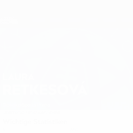
Direkt
zum
Hauptinhalt
Nations League &amp; Women's EURO
Erhalten
Live-Ergebnisse &amp; Statistiken
Women's European Qualifiers
LAURA
Laura Retkesová Stat. 2027
RETKESOVÁ
Slowakei
Sparta Praha
Überblick
Statistiken
Spiele
Wichtige Statistiken
4
360