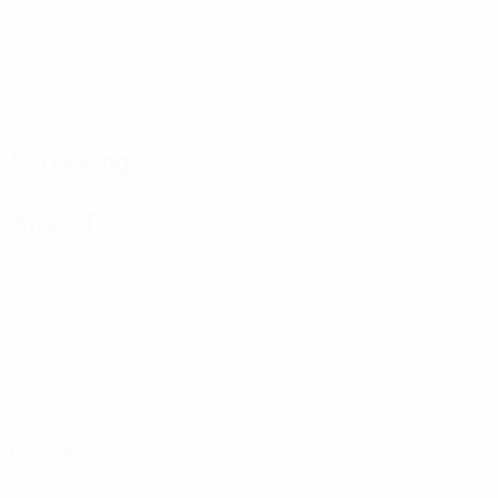
Absolvierte Spiele
Gespielte Minuten
72 im Schnitt pro Spiel
0
0
Tore
Vorlagen
0
0
Gelbe Karten
Rote Karten
Verteilung
Angriff
Karten
0
0