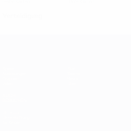
Gelbe Karten
Rote Karten
Verteidigung
Women's European Qualifiers
Spiele
Stat.
Auslosungen
Teams
Gruppen
News
Video
Über
AUCH
BESUCHEN
UEFA.com
UEFA-Stiftung
für Kinder