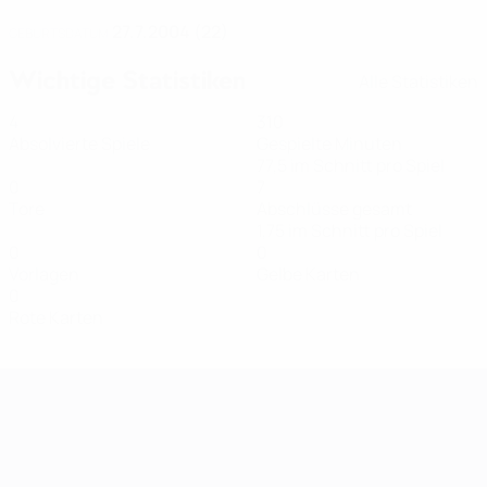
27.7.2004 (22)
GEBURTSDATUM
Wichtige Statistiken
Alle Statistiken
4
310
Absolvierte Spiele
Gespielte Minuten
77,5 im Schnitt pro Spiel
0
7
Tore
Abschlüsse gesamt
1,75 im Schnitt pro Spiel
0
0
Vorlagen
Gelbe Karten
0
Rote Karten
Women's European Qualifiers