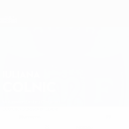
Direkt
zum
Hauptinhalt
Nations League &amp; Women's EURO
Erhalten
Live-Ergebnisse &amp; Statistiken
Women's European Qualifiers
IULIANA
Iuliana Colnic Stat. 2027
COLNIC
Moldawien
Zimbru Chişinău
Überblick
Statistiken
Spiele
Stürmerin
99
POSITION
KLUB-RÜCKENNUMMER
22
Moldau
NATIONALTEAM-NUMMER
LAND