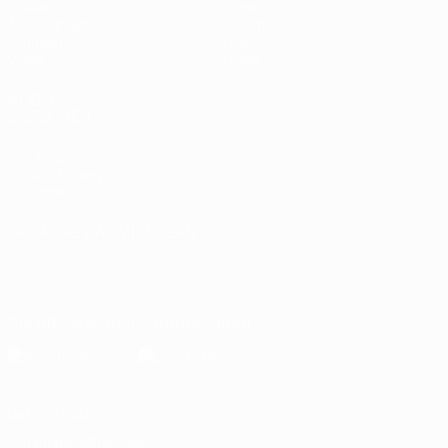
Spiele
Stat.
Auslosungen
Teams
Gruppen
News
Video
Über
AUCH
BESUCHEN
UEFA.com
UEFA-Stiftung
für Kinder
SPRACHE &AUML;NDERN
Deutsch
English
Français
Deutsch
Русский
Español
Italiano
Português
Die offizielle App herunterladen
Datenschutz
Nutzungsbedingungen