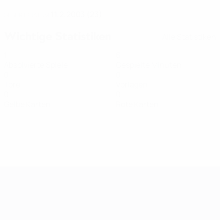
11.2.2003 (23)
GEBURTSDATUM
Wichtige Statistiken
Alle Statistiken
1
6
Absolvierte Spiele
Gespielte Minuten
0
0
Tore
Vorlagen
0
0
Gelbe Karten
Rote Karten
Women's European Qualifiers