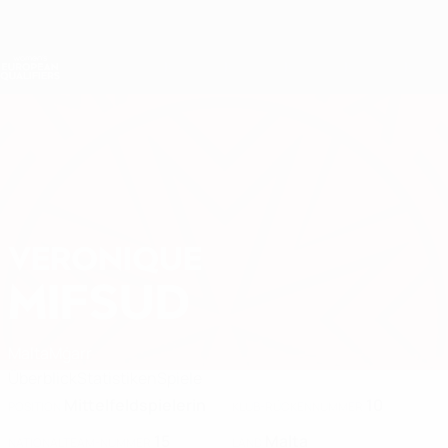
Direkt
zum
Hauptinhalt
Nations League &amp; Women's EURO
Erhalten
Live-Ergebnisse &amp; Statistiken
Women's European Qualifiers
VERONIQUE
Veronique Mifsud Stat. 2027
MIFSUD
Malta
Mġarr
Überblick
Statistiken
Spiele
Mittelfeldspielerin
10
POSITION
KLUB-RÜCKENNUMMER
15
Malta
NATIONALTEAM-NUMMER
LAND