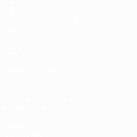
Spiele
Stat.
Auslosungen
Teams
Gruppen
News
Video
Über
AUCH
BESUCHEN
UEFA.com
UEFA-Stiftung
für Kinder
SPRACHE &AUML;NDERN
Deutsch
English
Français
Deutsch
Русский
Español
Italiano
Português
Die offizielle App herunterladen
Datenschutz
Nutzungsbedingungen