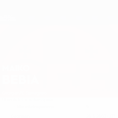
Direkt
zum
Hauptinhalt
Nations League &amp; Women's EURO
Erhalten
Live-Ergebnisse &amp; Statistiken
Women's European Qualifiers
MAIKO
Maiko Bebia Stat. 2027
BEBIA
Georgien
FC Samegrelo
Überblick
Statistiken
Spiele
Mittelfeldspielerin
9
POSITION
TRIKOTNUMMER
Georgien
20.5.2003 (23)
LAND
GEBURTSDATUM