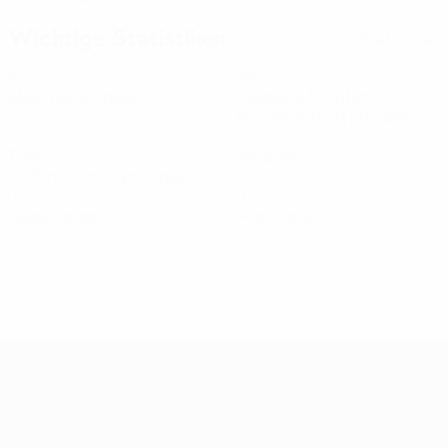
Wichtige Statistiken
Alle Statistiken
4
346
Absolvierte Spiele
Gespielte Minuten
86,5 im Schnitt pro Spiel
1
0
Tore
Vorlagen
0,25 im Schnitt pro Spiel
0
0
Gelbe Karten
Rote Karten
Women's European Qualifiers