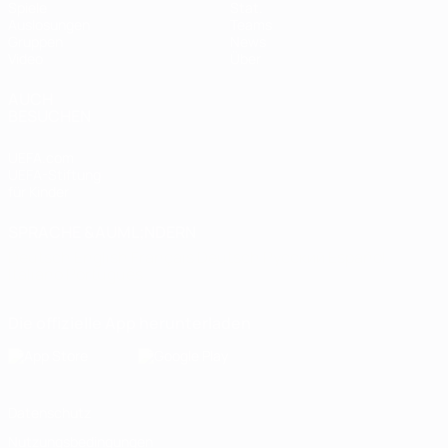
Spiele
Stat.
Auslosungen
Teams
Gruppen
News
Video
Über
AUCH
BESUCHEN
UEFA.com
UEFA-Stiftung
für Kinder
SPRACHE &AUML;NDERN
Deutsch
English
Français
Deutsch
Русский
Español
Italiano
Português
Die offizielle App herunterladen
Datenschutz
Nutzungsbedingungen