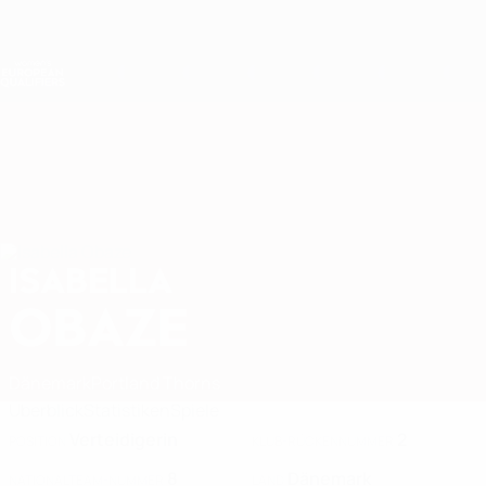
Direkt
zum
Hauptinhalt
Nations League &amp; Women's EURO
Erhalten
Live-Ergebnisse &amp; Statistiken
Women's European Qualifiers
ISABELLA
Isabella Obaze Stat. 2027
OBAZE
Dänemark
Portland Thorns
Überblick
Statistiken
Spiele
Verteidigerin
2
POSITION
KLUB-RÜCKENNUMMER
8
Dänemark
NATIONALTEAM-NUMMER
LAND