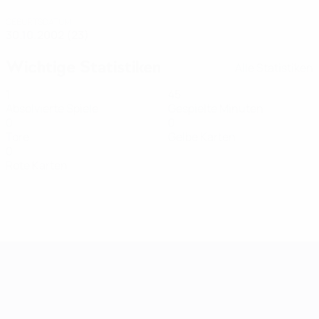
GEBURTSDATUM
30.10.2002 (23)
Wichtige Statistiken
Alle Statistiken
1
45
Absolvierte Spiele
Gespielte Minuten
0
0
Tore
Gelbe Karten
0
Rote Karten
Women's European Qualifiers