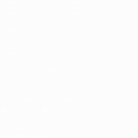
Spiele
Stat.
Auslosungen
Teams
Gruppen
News
Video
Über
AUCH
BESUCHEN
UEFA.com
UEFA-Stiftung
für Kinder
SPRACHE &AUML;NDERN
Deutsch
English
Français
Deutsch
Русский
Español
Italiano
Português
Die offizielle App herunterladen
Datenschutz
Nutzungsbedingungen