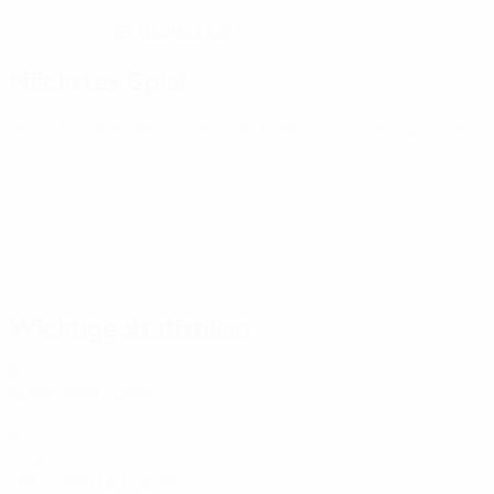
25.10.2003 (22)
GEBURTSDATUM
Nächstes Spiel
World Cup Women's European Qualifiers
Fr 9 Okt. 2026
· Pla
Wichtige Statistiken
6
Absolvierte Spiele
6
Tore
1 im Schnitt pro Spiel