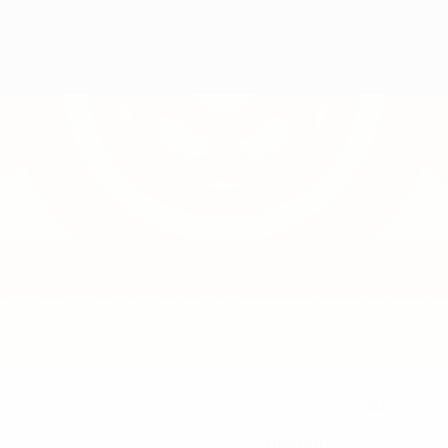
20
KLUB-RÜCKENNUMMER
Litauen
LAND