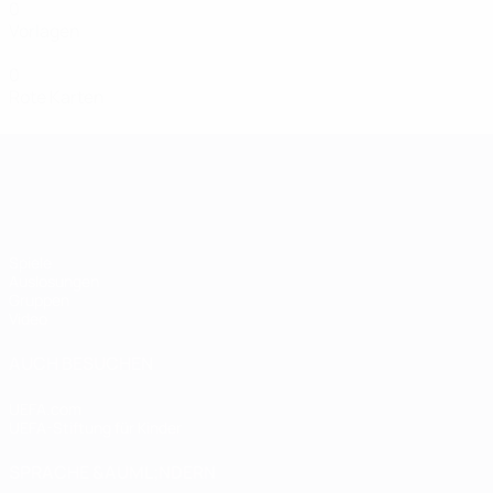
0
Vorlagen
0
Rote Karten
Women's European Qualifiers
Spiele
Auslosungen
Gruppen
Video
AUCH BESUCHEN
UEFA.com
UEFA-Stiftung für Kinder
SPRACHE &AUML;NDERN