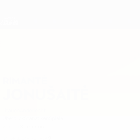
Direkt
zum
Hauptinhalt
Nations League &amp; Women's EURO
Live-Ergebnisse &amp; Statistiken
Women's European Qualifiers
RIMANTĖ
Rimantė Jonušaitė Stat. 2027
JONUŠAITĖ
Litauen
Anderlecht
Überblick
Statistiken
Spiele
Stürmerin
POSITION
9
NATIONALTEAM-NUMMER