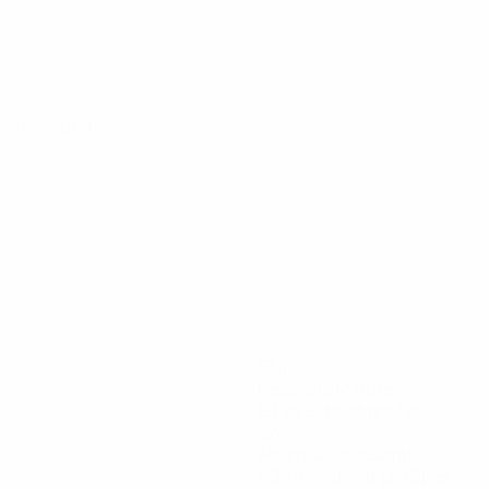
y-offs Round 1
534
Gespielte Minuten
89 im Schnitt pro Spiel
32
Abschlüsse gesamt
5,34 im Schnitt pro Spiel