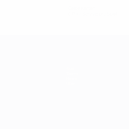
1
Gelbe Karten
0,17 im Schnitt pro Spiel
Stat.
Teams
News
Über