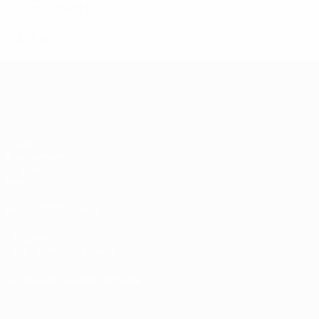
0,75 im Schnitt pro Spiel
0
Rote Karten
Women's European Qualifiers
Spiele
Auslosungen
Gruppen
Video
AUCH BESUCHEN
UEFA.com
UEFA-Stiftung für Kinder
SPRACHE &AUML;NDERN
Deutsch
English
Français
Deutsch
Русский
Español
Italiano