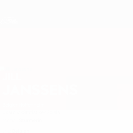
Direkt
zum
Hauptinhalt
Nations League &amp; Women's EURO
Live-Ergebnisse &amp; Statistiken
Women's European Qualifiers
JILL
Jill Janssens Stat. 2027
JANSSENS
Belgien
Hoffenheim
Überblick
Statistiken
Spiele
Stürmerin
POSITION
Belgien
LAND