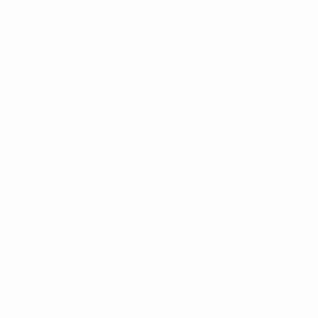
y-offs Round 1
359
Gespielte Minuten
89,75 im Schnitt pro Spiel
8
Abschlüsse gesamt
2 im Schnitt pro Spiel
0
Gelbe Karten