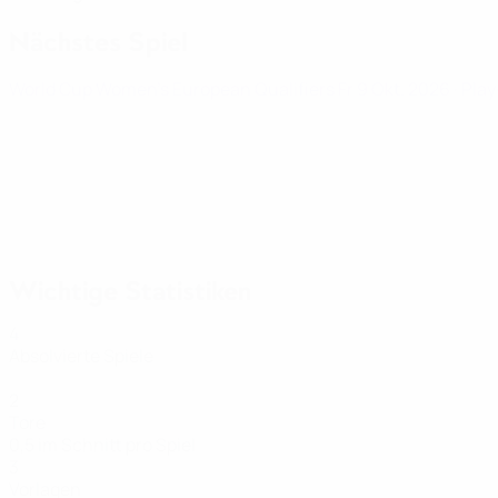
Nächstes Spiel
World Cup Women's European Qualifiers
Fr 9 Okt. 2026
· Pla
Wichtige Statistiken
4
Absolvierte Spiele
2
Tore
0,5 im Schnitt pro Spiel
3
Vorlagen