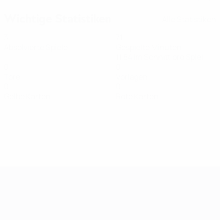
Wichtige Statistiken
Alle Statistiken
3
71
Absolvierte Spiele
Gespielte Minuten
11,84 im Schnitt pro Spiel
0
0
Tore
Vorlagen
0
0
Gelbe Karten
Rote Karten
Women's European Qualifiers