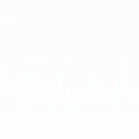
Direkt
zum
Hauptinhalt
Nations League &amp; Women's EURO
Erhalten
Live-Ergebnisse &amp; Statistiken
Women's European Qualifiers
HAFRÚN
Hafrún Halldórsdóttir Stat. 2027
HALLDÓRSDÓTTI
Island
Brøndby
Überblick
Statistiken
Spiele
Nächste Spiele