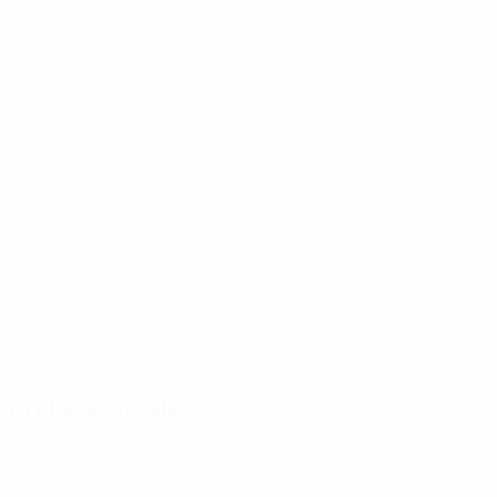
World Cup Women's European Qualifiers
Fr 9 Okt. 2026
·
Play-offs Round 1
World Cup Women's European Qualifiers
Di 13 Okt. 2026
·
Play-offs Round 1
Frühere Spiele
World Cup Women's European Qualifiers
Sa 18 Apr. 2026
·
Ligaphase