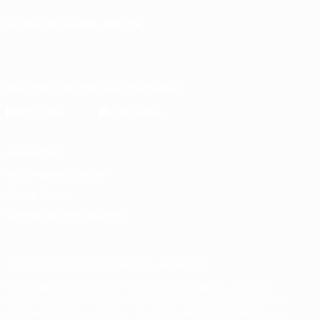
SPRACHE &AUML;NDERN
Deutsch
English
Français
Deutsch
Русский
Español
Italiano
Português
Die offizielle App herunterladen
Datenschutz
Nutzungsbedingungen
Cookie-Politik
Datenschutzeinstellungen
© 1998-2026 UEFA. Alle Rechte vorbehalten
Der Name UEFA, das UEFA-Logo und alle Marken von UEFA-
Wettbewerben sind geschützte Marken und/oder von der UEFA
urheberrechtlich geschützt. Sie dürfen nicht für kommerzielle