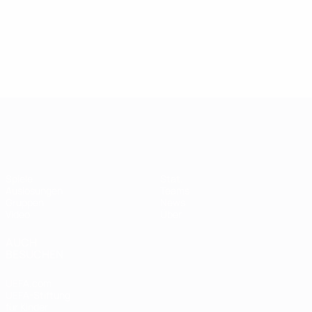
Women's European Qualifiers
Spiele
Stat.
Auslosungen
Teams
Gruppen
News
Video
Über
AUCH
BESUCHEN
UEFA.com
UEFA-Stiftung
für Kinder